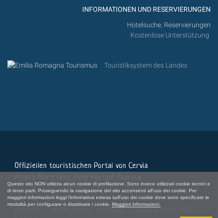
INFORMATIONEN UND RESERVIERUNGEN
Hotelsuche, Reservierungen
Kostenlose Unterstützung
Touristiksystem des Landes
Offiziellen touristischen Portal von Cervia
Milano Marittima, Pinarella und Tagliata
Questo sito NON utilizza alcun cookie di profilazione. Sono invece utilizzati cookie tecnici e
di terze parti. Proseguendo la navigazione del sito acconsenti all'uso dei cookie. Per
maggiori informazioni leggi l'informativa estesa sull'uso dei cookie dove sono specificate le
modalità per configurare o disattivare i cookie.
Maggiori informazioni.
KONTAKT
|
IMPRESSUM
|
ANREISE
|
ZERTIFIKATEN UND