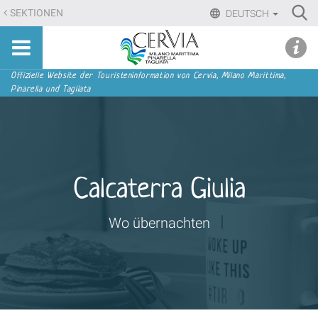
Direkt
Ri
SEKTIONEN
DEUTSCH
zum
Advan
Sito
Inhalt
udi menu
Searc
turistico
|
ufficiale
Direkt
Sektionen
Offizielle Website der Touristeninformation von Cervia, Milano Marittima,
di
Pinarella und Tagliata
zur
Cervia,
Navigation
Milano
Marittima,
Pinarella,
Tagliata
Calcaterra Giulia
Wo übernachten