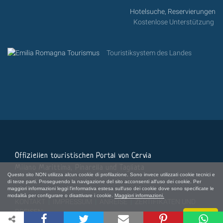
Hotelsuche, Reservierungen
Kostenlose Unterstützung
Touristiksystem des Landes
Offiziellen touristischen Portal von Cervia
Milano Marittima, Pinarella und Tagliata
Questo sito NON utilizza alcun cookie di profilazione. Sono invece utilizzati cookie tecnici e
di terze parti. Proseguendo la navigazione del sito acconsenti all'uso dei cookie. Per
maggiori informazioni leggi l'informativa estesa sull'uso dei cookie dove sono specificate le
modalità per configurare o disattivare i cookie.
Maggiori informazioni.
KONTAKT
|
IMPRESSUM
|
ANREISE
|
ZERTIFIKATEN UND
PREISEN
Chiudi