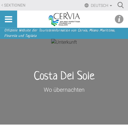
Direkt
Ri
SEKTIONEN
DEUTSCH
zum
Advan
Sito
Inhalt
udi menu
Searc
turistico
|
ufficiale
Direkt
Sektionen
Offizielle Website der Touristeninformation von Cervia, Milano Marittima,
di
Pinarella und Tagliata
zur
Cervia,
Navigation
Milano
Marittima,
Pinarella,
Tagliata
Costa Del Sole
Wo übernachten