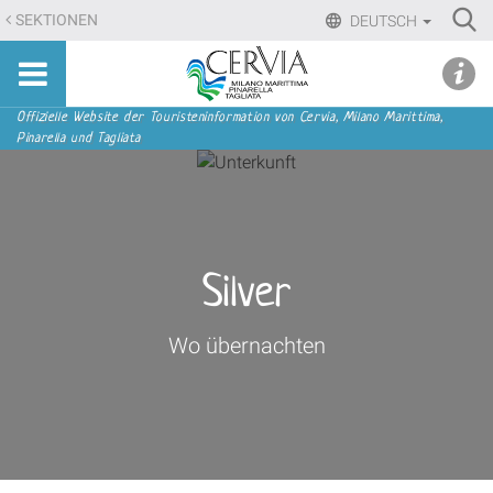
Direkt
Ri
SEKTIONEN
DEUTSCH
zum
Advan
Sito
Inhalt
udi menu
Searc
turistico
|
ufficiale
Direkt
Sektionen
Offizielle Website der Touristeninformation von Cervia, Milano Marittima,
di
Pinarella und Tagliata
zur
Cervia,
Navigation
Milano
Marittima,
Pinarella,
Tagliata
Silver
Wo übernachten