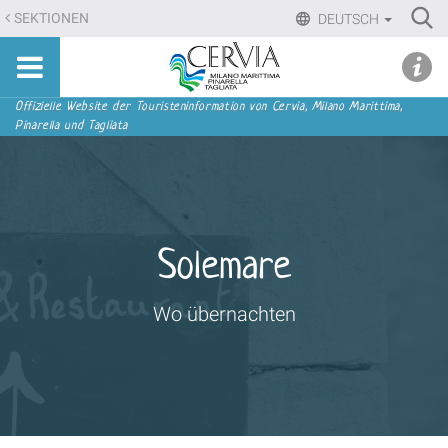
Direkt
Ri
SEKTIONEN
DEUTSCH
zum
Advan
Sito
Inhalt
udi menu
Searc
turistico
|
ufficiale
Direkt
Sektionen
Offizielle Website der Touristeninformation von Cervia, Milano Marittima,
di
Pinarella und Tagliata
zur
Cervia,
Navigation
Milano
Marittima,
Pinarella,
Tagliata
Solemare
Wo übernachten