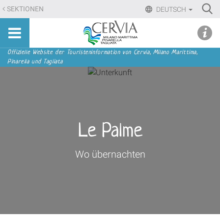
Direkt
Ri
SEKTIONEN
DEUTSCH
zum
Advan
Sito
Inhalt
udi menu
Searc
turistico
|
ufficiale
Direkt
Sektionen
Offizielle Website der Touristeninformation von Cervia, Milano Marittima,
di
Pinarella und Tagliata
zur
Cervia,
Navigation
Milano
Marittima,
Pinarella,
Tagliata
Le Palme
Wo übernachten