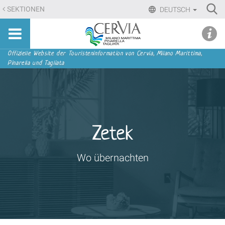
Direkt
Ri
SEKTIONEN
DEUTSCH
zum
Advan
Sito
Inhalt
udi menu
Searc
turistico
|
ufficiale
Direkt
Sektionen
Offizielle Website der Touristeninformation von Cervia, Milano Marittima,
di
Pinarella und Tagliata
zur
Cervia,
Navigation
Milano
Marittima,
Pinarella,
Tagliata
Zetek
Wo übernachten