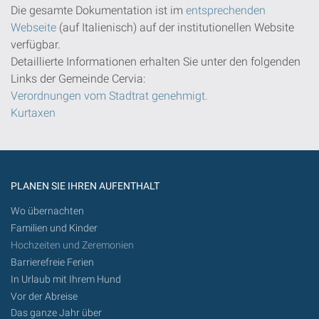
Die gesamte Dokumentation ist im
entsprechenden
Webseite
(auf Italienisch) auf der institutionellen Website
verfügbar.
Detaillierte Informationen erhalten Sie unter den folgenden
Links der Gemeinde Cervia:
Verordnungen vom Stadtrat genehmigt.
Kurtaxen
PLANEN SIE IHREN AUFENTHALT
Wo übernachten
Familien und Kinder
Hochzeiten und Zeremonien
Barrierefreie Ferien
In Urlaub mit Ihrem Hund
Vor der Abreise
Das ganze Jahr über