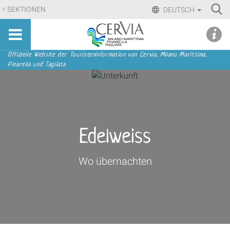
Direkt
Ri
SEKTIONEN
DEUTSCH
zum
Advan
Sito
Inhalt
udi menu
Searc
turistico
|
ufficiale
Direkt
Sektionen
Offizielle Website der Touristeninformation von Cervia, Milano Marittima,
di
Pinarella und Tagliata
zur
Cervia,
Navigation
Milano
Marittima,
Pinarella,
Tagliata
Edelweiss
Wo übernachten