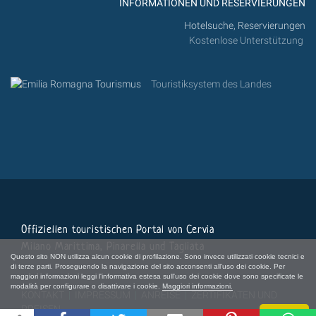
INFORMATIONEN UND RESERVIERUNGEN
Hotelsuche, Reservierungen
Kostenlose Unterstützung
Touristiksystem des Landes
Offiziellen touristischen Portal von Cervia
Milano Marittima, Pinarella und Tagliata
Questo sito NON utilizza alcun cookie di profilazione. Sono invece utilizzati cookie tecnici e
di terze parti. Proseguendo la navigazione del sito acconsenti all'uso dei cookie. Per
maggiori informazioni leggi l'informativa estesa sull'uso dei cookie dove sono specificate le
modalità per configurare o disattivare i cookie.
Maggiori informazioni.
KONTAKT
|
IMPRESSUM
|
ANREISE
|
ZERTIFIKATEN UND
PREISEN
Chiudi