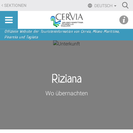
Direkt
Ri
SEKTIONEN
DEUTSCH
zum
Advan
Sito
Inhalt
udi menu
Searc
turistico
|
ufficiale
Direkt
Sektionen
Offizielle Website der Touristeninformation von Cervia, Milano Marittima,
di
Pinarella und Tagliata
zur
Cervia,
Navigation
Milano
Marittima,
Pinarella,
Tagliata
Riziana
Wo übernachten