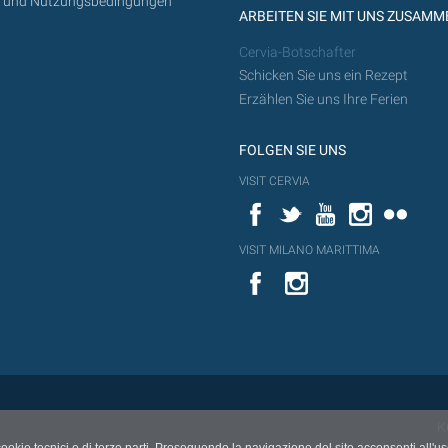
z und Nutzungsbedingungen
ARBEITEN SIE MIT UNS ZUSAMM
Cervia-Botschafter
Schicken Sie uns ein Rezept
Erzählen Sie uns Ihre Ferien
FOLGEN SIE UNS
VISIT CERVIA
Facebook
Twitter
YouTube
Instagram
Flickr
VISIT MILANO MARITTIMA
YouTube
YouTub
Flickr
K