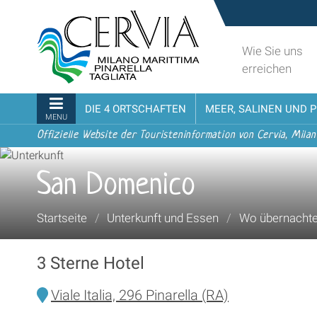
Direkt
Sito
zum
turistico
Inhalt
ufficiale
Wie Sie uns
|
udi menu
di
erreichen
Direkt
Cervia,
zur
Milano
Sektionen
DIE 4 ORTSCHAFTEN
MEER, SALINEN UND 
Navigation
Marittima,
MENU
Pinarella,
Offizielle Website der Touristeninformation von Cervia, Milan
Tagliata
San Domenico
Sie
Startseite
/
Unterkunft und Essen
/
Wo übernacht
sind
hier:
3 Sterne Hotel
Viale Italia, 296 Pinarella (RA)