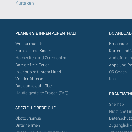
Kurtaxen
PLANEN SIE IHREN AUFENTHALT
DOWNLOAD
Wo übernachten
Broschüre
Familien und Kinder
Karten und 
Hochzeiten und Zeremonien
Audioführu
Barrierefreie Ferien
Apps und Po
In Urlaub mit Ihrem Hund
QR Codes
Vor der Abreise
Rss
Das ganze Jahr über
Häufig gestellte Fragen (FAQ)
PRAKTISCHE
Sitemap
SPEZIELLE BEREICHE
Nützliche Li
Ökotourismus
Datenschutz
Unternehmen
Zugänglichke