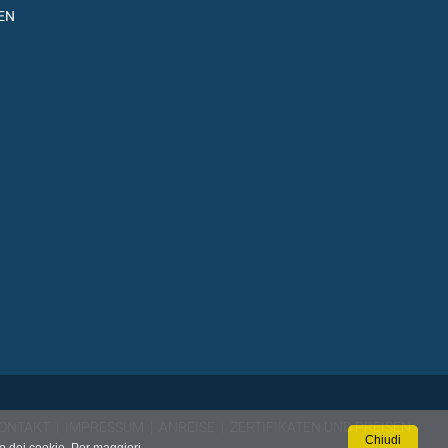
EN
ONTAKT
|
IMPRESSUM
|
ANREISE
|
ZERTIFIKATEN UND PREISEN
Chiudi