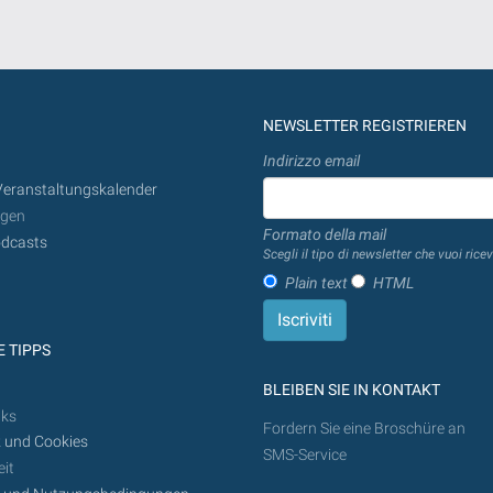
NEWSLETTER REGISTRIEREN
Indirizzo email
Veranstaltungskalender
ngen
Formato della mail
dcasts
Scegli il tipo di newsletter che vuoi ricev
Plain text
HTML
 TIPPS
BLEIBEN SIE IN KONTAKT
nks
Fordern Sie eine Broschüre an
 und Cookies
SMS-Service
it