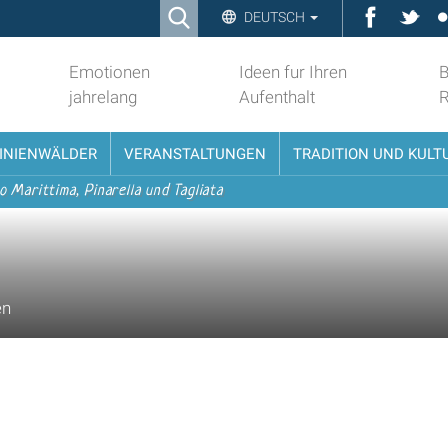
Ricerca
Faceboo
Twit
DEUTSCH
Advanced
Search…
Emotionen
Ideen fur Ihren
B
jahrelang
Aufenthalt
PINIENWÄLDER
VERANSTALTUNGEN
TRADITION UND KULT
o Marittima, Pinarella und Tagliata
en