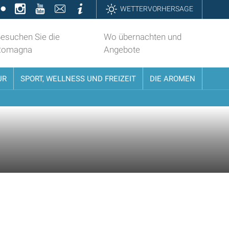
k
ter
Flickr
Instagram
YouTube
Contatti
Informazioni
WETTERVORHERSAGE
esuchen Sie die
Wo übernachten und
Romagna
Angebote
UR
SPORT, WELLNESS UND FREIZEIT
DIE AROMEN