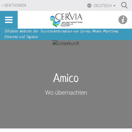
Direkt
Ri
SEKTIONEN
DEUTSCH
zum
Advan
Sito
Inhalt
udi menu
Searc
turistico
|
ufficiale
Direkt
Sektionen
Offizielle Website der Touristeninformation von Cervia, Milano Marittima,
di
Pinarella und Tagliata
zur
Cervia,
Navigation
Milano
Marittima,
Pinarella,
Tagliata
Amico
Wo übernachten