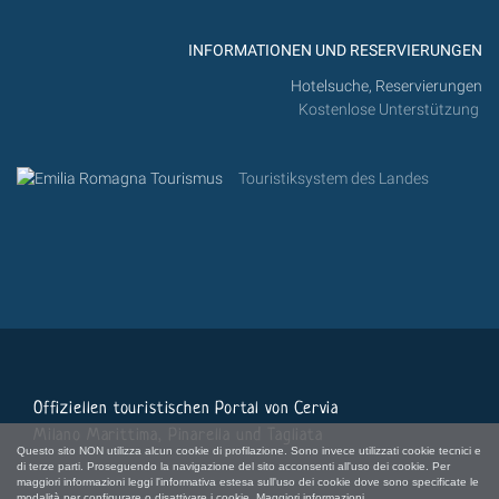
INFORMATIONEN UND RESERVIERUNGEN
Hotelsuche, Reservierungen
Kostenlose Unterstützung
Touristiksystem des Landes
Offiziellen touristischen Portal von Cervia
Milano Marittima, Pinarella und Tagliata
Questo sito NON utilizza alcun cookie di profilazione. Sono invece utilizzati cookie tecnici e
di terze parti. Proseguendo la navigazione del sito acconsenti all'uso dei cookie. Per
maggiori informazioni leggi l'informativa estesa sull'uso dei cookie dove sono specificate le
modalità per configurare o disattivare i cookie.
Maggiori informazioni.