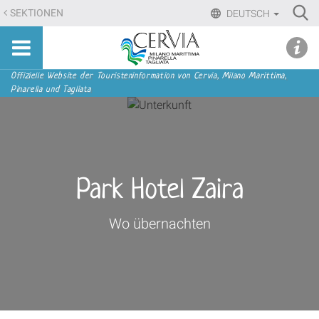
Direkt
Ri
SEKTIONEN
DEUTSCH
zum
Advan
Sito
Inhalt
udi menu
Searc
turistico
|
ufficiale
Direkt
Sektionen
Offizielle Website der Touristeninformation von Cervia, Milano Marittima,
di
Pinarella und Tagliata
zur
Cervia,
Navigation
Milano
Marittima,
Pinarella,
Tagliata
Park Hotel Zaira
Wo übernachten