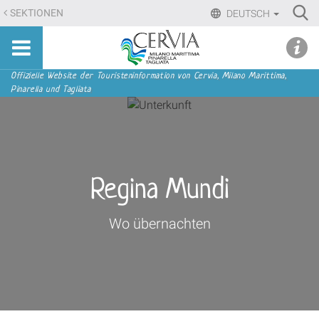
Direkt
Ri
SEKTIONEN
DEUTSCH
zum
Advan
Sito
Inhalt
udi menu
Searc
turistico
|
ufficiale
Direkt
Sektionen
Offizielle Website der Touristeninformation von Cervia, Milano Marittima,
di
Pinarella und Tagliata
zur
Cervia,
Navigation
Milano
Marittima,
Pinarella,
Tagliata
Regina Mundi
Wo übernachten