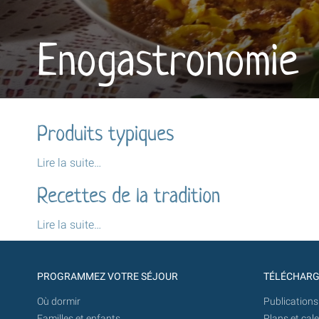
Enogastronomie
Produits typiques
Produits
Lire la suite…
typiques
Recettes de la tradition
-
Recettes
Lire la suite…
de
la
tradition
PROGRAMMEZ VOTRE SÉJOUR
TÉLÉCHAR
-
Où dormir
Publications
Familles et enfants
Plans et cal