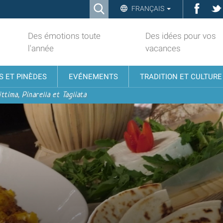
Ricerca
Face
FRANÇAIS
Advanced
Search…
Des émotions toute
Des idées pour vos
l'année
vacances
S ET PINÈDES
EVÉNEMENTS
TRADITION ET CULTURE
ttima, Pinarella et Tagliata