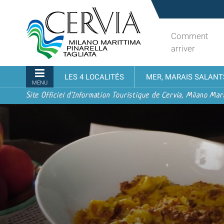
Aller
Sito
au
turistico
contenu.
ufficiale
Comment
|
udi menu
di
arriver
Aller
Cervia,
à
Milano
Navigation
LES 4 LOCALITÉS
MER, MARAIS SALANT
la
Marittima,
MENU
navigation
Pinarella,
Site Officiel d'Information Touristique de Cervia, Milano Mari
Tagliata