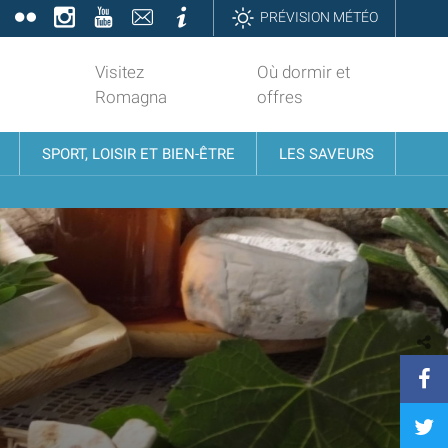
book
Twitter
Flickr
Instagram
YouTube
Contatti
Informazioni
PRÉVISION MÉTÉO
Visitez
Où dormir et
Romagna
offres
SPORT, LOISIR ET BIEN-ÊTRE
LES SAVEURS