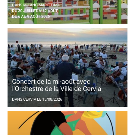
Saut d'obstacles, des cavaliers du monde entier à
DANS MILANO MARITTIMA
Cervia pour l'Adriatic Tour
DU 30 JUILLET AU 2 AOÛT,
DU 6 AU 9 AOÛT 2026
Concert de la mi-août avec
l'Orchestre de la Ville de Cervia
Une aube particulière au bord de la mer, sur les
DANS CERVIA
LE 15/08/2026
notes de la grande musique