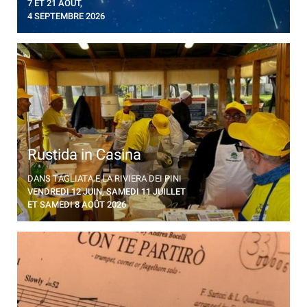
7 ET 21 AOÛT,
4 SEPTEMBRE 2026
Rustida in Casina
Menu traditionnel des pêcheurs dans le gîte Tagliata
DANS TAGLIATA E LA RIVIERA DEI PINI
Gemini Park
VENDREDI 12 JUIN, SAMEDI 11 JUILLET
ET SAMEDI 8 AOÛT 2026