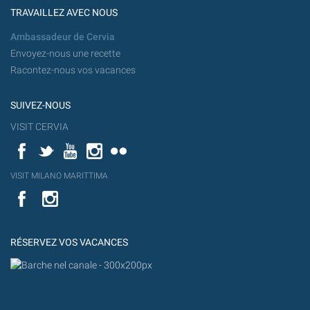
TRAVAILLEZ AVEC NOUS
Ambassadeur de Cervia
Envoyez-nous une recette
Racontez-nous vos vacances
SUIVEZ-NOUS
VISIT CERVIA
Facebook
Twitter
YouTube
Instagram
Flickr
YouT
VISIT MILANO MARITTIMA
Flick
VISIT
YouTube
MILANO
MARITTIMA
RÉSERVEZ VOS VACANCES