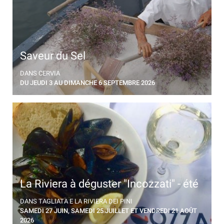
Saveur du Sel
29ème édition. Journées entièrement consacrées à
DANS CERVIA
l'or blanc, avec l'ancienne tradition de remettre le sel,
DU JEUDI 3 AU DIMANCHE 6 SEPTEMBRE 2026
transporté sur une "burchiella", des salines aux
entrepôts
La Riviera à déguster "Incozzati" - été
À Tagliata, sur la Riviera dei Pini, la moule de Cervia
DANS TAGLIATA E LA RIVIERA DEI PINI
devient le protagoniste
SAMEDI 27 JUIN, SAMEDI 25 JUILLET ET VENDREDI 21 AOÛT
2026