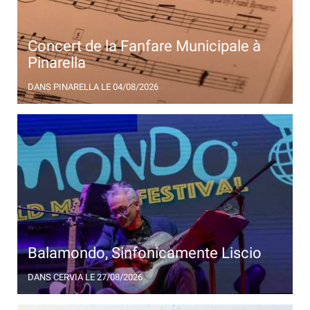
Concert de la Fanfare Municipale à
Pinarella
La fanfare municipale de Cervia et son répertoire,
DANS PINARELLA
LE 04/08/2026
avec un concert à Pinarella
Balamondo, Sinfonicamente Liscio
Festival de musique du monde avec Mirko Casadei
DANS CERVIA
LE 27/08/2026
Popular Folk Orchestra et Forlì Musique Orchestra,
special guest Danilo Rossi