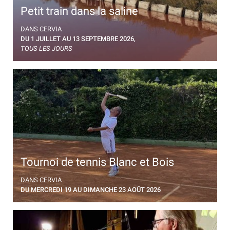
Petit train dans la saline
Visite guidée en petit train à travers les marais
DANS CERVIA
salants de Cervia.
DU 1 JUILLET AU 13 SEPTEMBRE 2026,
TOUS LES JOURS
Tournoi de tennis Blanc et Bois
Tournoi-exposition de raquettes en bois et de
DANS CERVIA
vêtements vintage
DU MERCREDI 19 AU DIMANCHE 23 AOÛT 2026