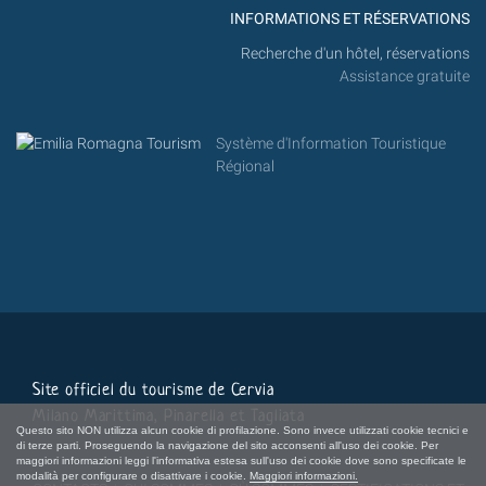
INFORMATIONS ET RÉSERVATIONS
Recherche d'un hôtel, réservations
Assistance gratuite
Système d'Information Touristique
Régional
Site officiel du tourisme de Cervia
Milano Marittima, Pinarella et Tagliata
Questo sito NON utilizza alcun cookie di profilazione. Sono invece utilizzati cookie tecnici e
di terze parti. Proseguendo la navigazione del sito acconsenti all'uso dei cookie. Per
maggiori informazioni leggi l'informativa estesa sull'uso dei cookie dove sono specificate le
modalità per configurare o disattivare i cookie.
Maggiori informazioni.