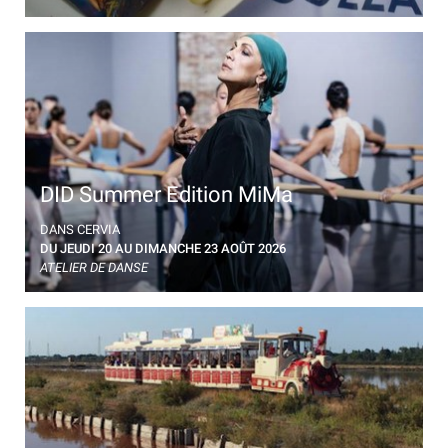
DID Summer Edition MiMa
À Cervia, quatre jours de stage de danse avec des
DANS CERVIA
danseurs professionnels
DU JEUDI 20 AU DIMANCHE 23 AOÛT 2026
ATELIER DE DANSE