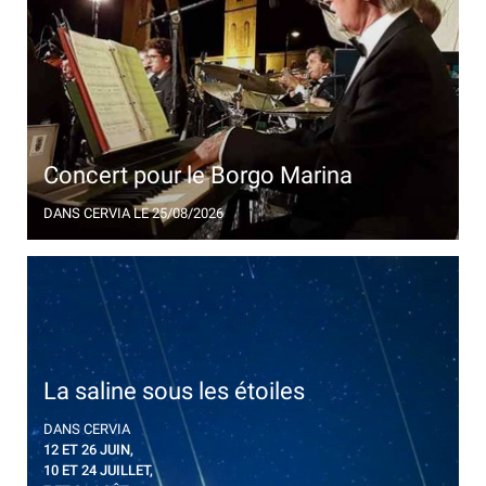
Concert pour le Borgo Marina
Le Grand Orchestre de la Ville de Cervia se produit
DANS CERVIA
LE 25/08/2026
au pied de la Tour San Michele
La saline sous les étoiles
Observation des étoiles dans la saline de Cervia, en
DANS CERVIA
compagnie d'un astrophysicien
12 ET 26 JUIN,
10 ET 24 JUILLET,