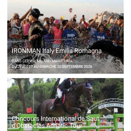
IRONMAN Italy Emilia Romagna
L'unique rendez-vous italien du circuit américain de
DANS CERVIA, MILANO MARITTIMA
triathlon longue distance revient à Cervia
DU JEUDI 17 AU DIMACHE 20 SEPTEMBRE 2026
Concours International de Saut
d'Obstacles Adriatic Tour