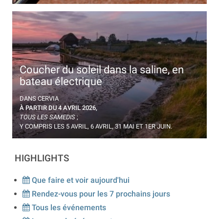
Coucher du soleil dans la saline, en
bateau électrique
En bateau électrique au cœur de la saline de Cervia,
DANS CERVIA
pour vivre l'atmosphère magique du coucher du
À PARTIR DU 4 AVRIL 2026,
soleil.
TOUS LES SAMEDIS
;
Y COMPRIS LES 5 AVRIL, 6 AVRIL, 31 MAI ET 1ER JUIN.
HIGHLIGHTS
Que faire et voir aujourd'hui
Rendez-vous pour les 7 prochains jours
Tous les événements