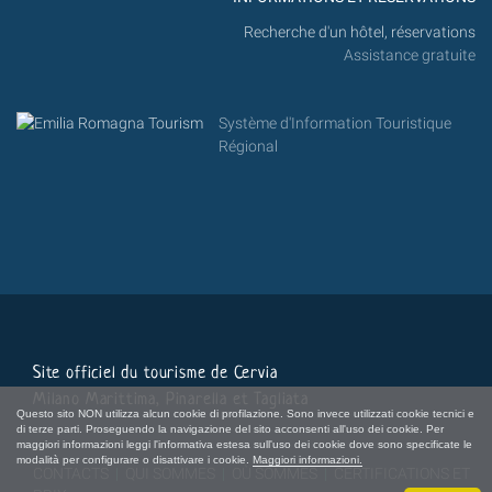
Recherche d'un hôtel, réservations
Assistance gratuite
Système d'Information Touristique
Régional
Site officiel du tourisme de Cervia
Milano Marittima, Pinarella et Tagliata
Questo sito NON utilizza alcun cookie di profilazione. Sono invece utilizzati cookie tecnici e
di terze parti. Proseguendo la navigazione del sito acconsenti all'uso dei cookie. Per
maggiori informazioni leggi l'informativa estesa sull'uso dei cookie dove sono specificate le
modalità per configurare o disattivare i cookie.
Maggiori informazioni.
CONTACTS
|
QUI SOMMES
|
OÙ SOMMES
|
CERTIFICATIONS ET