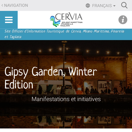
Aller
Ri
NAVIGATION
FRANÇAIS
au
Advan
Sito
contenu.
udi menu
Searc
turistico
|
ufficiale
Aller
Navigation
Site Officiel d'Information Touristique de Cervia, Milano Marittima, Pinarella
di
et Tagliata
à
Cervia,
la
Milano
navigation
Marittima,
Pinarella,
Gipsy Garden, Winter
Tagliata
Edition
Manifestations et initiatives