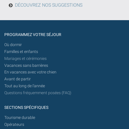
d'aujourd'hui
DÉCOUVREZ NOS SUGGESTIONS
à
l'avenir.
PROGRAMMEZ VOTRE SÉJOUR
Où dormir
Familles et enfants
Mariages et cérémonies
Vacances sans barrières
En vacances avec votre chien
Avant de partir
Tout au long de l'année
Questions fréquemment posées (FAQ)
SECTIONS SPÉCIFIQUES
Tourisme durable
Opérateurs