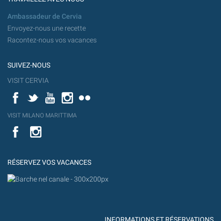
Ambassadeur de Cervia
Envoyez-nous une recette
Racontez-nous vos vacances
SUIVEZ-NOUS
VISIT CERVIA
Facebook
Twitter
YouTube
Instagram
Flickr
YouT
VISIT MILANO MARITTIMA
Flick
VISIT
YouTube
MILANO
MARITTIMA
RÉSERVEZ VOS VACANCES
INFORMATIONS ET RÉSERVATIONS