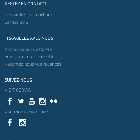
RESTEZ EN CONTACT
Demandez une brochure
Service SMS
TRAVAILLEZ AVEC NOUS
Ambassadeur de Cervia
Envoyez-nous une recette
Racontez-nous vos vacances
SUIVEZ-NOUS
VISIT CERVIA
Facebook
Twitter
YouTube
Instagram
Flickr
YouT
VISIT MILANO MARITTIMA
Flick
VISIT
YouTube
MILANO
MARITTIMA