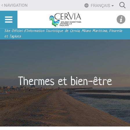
Aller
Ri
NAVIGATION
FRANÇAIS
au
Advan
Sito
contenu.
udi menu
Searc
turistico
|
ufficiale
Aller
Navigation
Site Officiel d'Information Touristique de Cervia, Milano Marittima, Pinarella
di
et Tagliata
à
Cervia,
la
Milano
navigation
Marittima,
Pinarella,
Tagliata
Thermes et bien-être