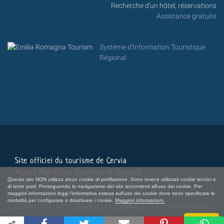
Recherche d'un hôtel, réservations
Assistance gratuite
Système d'Information Touristique
Régional
Site officiel du tourisme de Cervia
Milano Marittima, Pinarella et Tagliata
Questo sito NON utilizza alcun cookie di profilazione. Sono invece utilizzati cookie tecnici e
di terze parti. Proseguendo la navigazione del sito acconsenti all'uso dei cookie. Per
maggiori informazioni leggi l'informativa estesa sull'uso dei cookie dove sono specificate le
modalità per configurare o disattivare i cookie.
Maggiori informazioni.
CONTACTS
|
QUI SOMMES
|
OÙ SOMMES
|
CERTIFICATIONS ET
PRIX
Chiudi