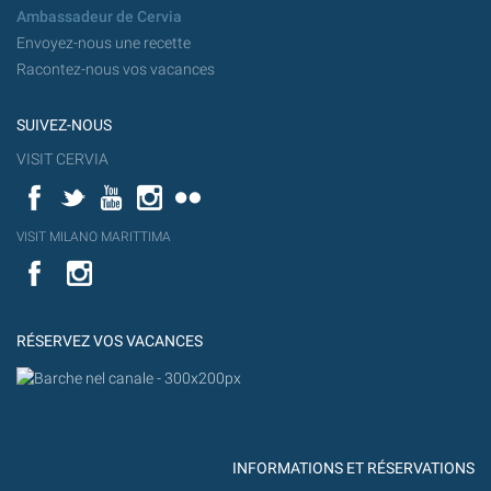
Ambassadeur de Cervia
Envoyez-nous une recette
Racontez-nous vos vacances
SUIVEZ-NOUS
VISIT CERVIA
Facebook
Twitter
YouTube
Instagram
Flickr
YouT
VISIT MILANO MARITTIMA
Flick
VISIT
YouTube
MILANO
MARITTIMA
RÉSERVEZ VOS VACANCES
INFORMATIONS ET RÉSERVATIONS