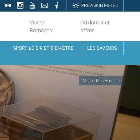
book
Twitter
Flickr
Instagram
YouTube
Contatti
Informazioni
PRÉVISION MÉTÉO
Visitez
Où dormir et
Romagna
offres
SPORT, LOISIR ET BIEN-ÊTRE
LES SAVEURS
Musa - Musée du sel