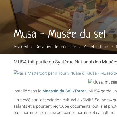
Musa - Musée du sel
Vous
Accueil
/
Découvrir le territoire
/
Art et culture
/
êtes
ici :
MUSA fait partie du Système National des Musée
Installé dans le
Magasin du Sel «Torre»
, MUSA garde une
Il fut créé par l’association culturelle «Civiltà Salinara»
salants et a pourtant regroupé documents, outils et photo
par l’homme, ce musée concerne l’homme et sa culture.