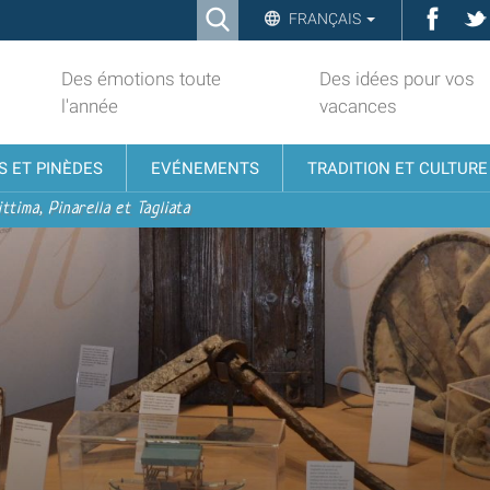
Ricerca
Face
FRANÇAIS
Advanced
Search…
Des émotions toute
Des idées pour vos
l'année
vacances
S ET PINÈDES
EVÉNEMENTS
TRADITION ET CULTURE
ttima, Pinarella et Tagliata