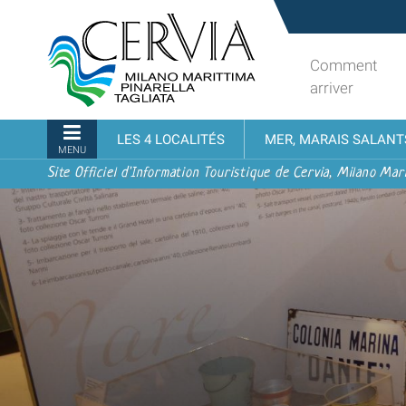
Aller
Sito
au
turistico
contenu.
ufficiale
Comment
|
udi menu
di
arriver
Aller
Cervia,
à
Milano
Navigation
LES 4 LOCALITÉS
MER, MARAIS SALANT
la
Marittima,
MENU
navigation
Pinarella,
Site Officiel d'Information Touristique de Cervia, Milano Mari
Tagliata