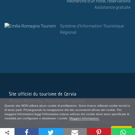
Recherche d'un hôtel, réservations
Assistance gratuite
Système d'Information Touristique
Régional
Site officiel du tourisme de Cervia
Milano Marittima, Pinarella et Tagliata
Questo sito NON utilizza alcun cookie di profilazione. Sono invece utilizzati cookie tecnici e
di terze parti. Proseguendo la navigazione del sito acconsenti all'uso dei cookie. Per
maggiori informazioni leggi l'informativa estesa sull'uso dei cookie dove sono specificate le
modalità per configurare o disattivare i cookie.
Maggiori informazioni.
CONTACTS
|
QUI SOMMES
|
OÙ SOMMES
|
CERTIFICATIONS ET
PRIX
Chiudi