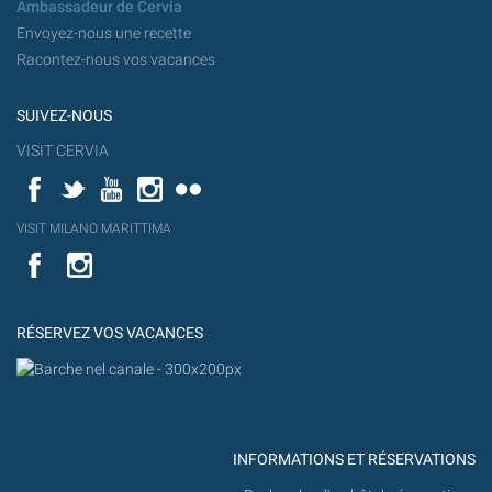
Ambassadeur de Cervia
Envoyez-nous une recette
Racontez-nous vos vacances
SUIVEZ-NOUS
VISIT CERVIA
Facebook
Twitter
YouTube
Instagram
Flickr
YouT
VISIT MILANO MARITTIMA
Flick
VISIT
YouTube
MILANO
MARITTIMA
RÉSERVEZ VOS VACANCES
INFORMATIONS ET RÉSERVATIONS