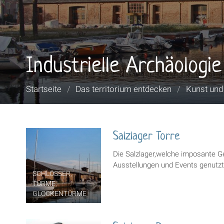
Industrielle Archäologie
Sie
Startseite
/
Das territorium entdecken
/
Kunst und
sind
hier:
Salzlager Torre
Die Salzlager,welche imposante G
Ausstellungen und Events genutzt
SCHLÖSSER,
TÜRME,
GLOCKENTÜRME