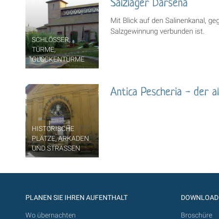
Salzlager Darsena
Mit Blick auf den Salinenkanal, ge
Salzgewinnung verbunden ist.
SCHLÖSSER,
TÜRME,
GLOCKENTÜRME
Antica Pescheria - der a
HISTORISCHE
PLÄTZE, ARKADEN
UND STRASSEN
PLANEN SIE IHREN AUFENTHALT
DOWNLOAD
Wo übernachten
Broschüre