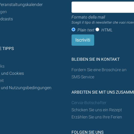
Veranstaltungskalender
ngen
Formato della mail
dcasts
Scegli il tipo di newsletter che vuoi ricev
Plain text
HTML
 TIPPS
BLEIBEN SIE IN KONTAKT
nks
Fordern Sie eine Broschüre an
 und Cookies
SMS-Service
it
z und Nutzungsbedingungen
ARBEITEN SIE MIT UNS ZUSAMM
Cervia-Botschafter
Schicken Sie uns ein Rezept
Erzählen Sie uns Ihre Ferien
FOLGEN SIE UNS