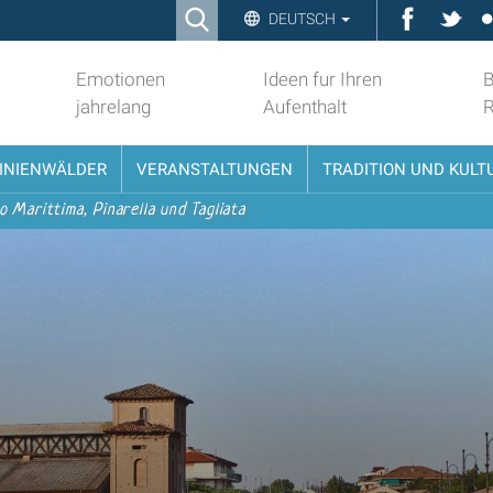
Ricerca
Faceboo
Twit
DEUTSCH
Advanced
Search…
Emotionen
Ideen fur Ihren
B
jahrelang
Aufenthalt
PINIENWÄLDER
VERANSTALTUNGEN
TRADITION UND KULT
o Marittima, Pinarella und Tagliata