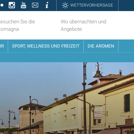
k
ter
Flickr
Instagram
YouTube
Contatti
Informazioni
WETTERVORHERSAGE
esuchen Sie die
Wo übernachten und
Romagna
Angebote
UR
SPORT, WELLNESS UND FREIZEIT
DIE AROMEN