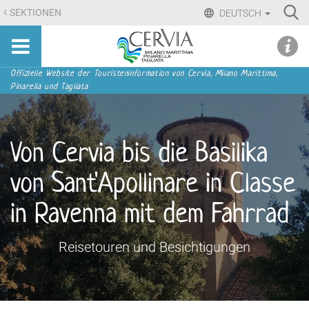
Direkt
Ri
SEKTIONEN
DEUTSCH
zum
Advan
Sito
Inhalt
udi menu
Searc
turistico
|
ufficiale
Direkt
Sektionen
Offizielle Website der Touristeninformation von Cervia, Milano Marittima,
di
Pinarella und Tagliata
zur
Cervia,
Navigation
Milano
Marittima,
Von Cervia bis die Basilika
Pinarella,
Tagliata
von Sant'Apollinare in Classe
in Ravenna mit dem Fahrrad
Reisetouren und Besichtigungen