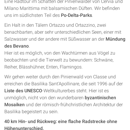
Eine Radtour im Schatten der Pinienwälder von Cervia und
Milano Marittima mit balsamischen Düften. Wir befinden
uns im südlichsten Teil des
Po-Delta-Parks
.
Ein Halt in den Tälern Ortazzo und Ortazzino, zwei
benachbarten, aber sehr unterschiedlichen Seen, einer mit
Salzwasser und der andere mit Süßwasser an der
Mündung
des Bevano
.
Hier ist es möglich, von den Wachtürmen aus Vögel zu
beobachten und die Tierwelt zu bewundern: Schwäne,
Reiher, Blässhühner, Enten, Flamingos.
Wir gehen weiter durch den Pinienwald von Classe und
erreichen die Basilika Sant'Apollinare, die seit 1996 auf der
Liste des UNESCO
-Weltkulturerbes steht. Hier ist es
unmöglich, nicht von den wunderbaren
byzantinischen
Mosaiken
und der römisch-frühchristlichen Architektur der
Basilika begeistert zu sein.
40 km Hin- und Rückweg: eine flache Radstrecke ohne
Höhenunterschied.