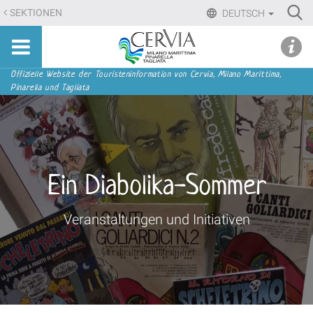
Direkt
Ri
SEKTIONEN
DEUTSCH
zum
Advan
Sito
Inhalt
udi menu
Searc
turistico
|
ufficiale
Direkt
Sektionen
Offizielle Website der Touristeninformation von Cervia, Milano Marittima,
di
Pinarella und Tagliata
zur
Cervia,
Navigation
Milano
Marittima,
Pinarella,
Tagliata
Ein Diabolika-Sommer
Veranstaltungen und Initiativen