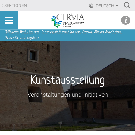
Direkt
Ri
SEKTIONEN
DEUTSCH
zum
Advan
Sito
Inhalt
udi menu
Searc
turistico
|
ufficiale
Direkt
Sektionen
Offizielle Website der Touristeninformation von Cervia, Milano Marittima,
di
Pinarella und Tagliata
zur
Cervia,
Navigation
Milano
Marittima,
Pinarella,
Tagliata
Kunstausstellung
Veranstaltungen und Initiativen