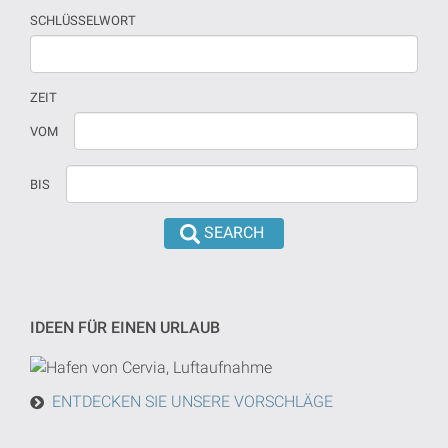
SCHLÜSSELWORT
ZEIT
Wenn
Datum
VOM
kein
sollte
Datum
in
BIS
versehen
dd/mm/yyyy
sind,
format
wird
eingeführt
die
werden
Suche
von
IDEEN FÜR EINEN URLAUB
heute
in
der
ENTDECKEN SIE UNSERE VORSCHLÄGE
Zukunft
getan