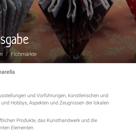
usgabe
en
/
Flohmärkte
narella
usstellungen und Vorführungen, künstlerischen und
erk und Hobbys, Aspekten und Zeugnissen der lokalen
aftlichen Produkte, das Kunsthandwerk und die
anten Elementen.