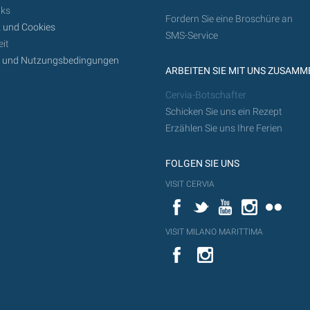
nks
Fordern Sie eine Broschüre an
 und Cookies
SMS-Service
it
z und Nutzungsbedingungen
ARBEITEN SIE MIT UNS ZUSAMM
Cervia-Botschafter
Schicken Sie uns ein Rezept
Erzählen Sie uns Ihre Ferien
FOLGEN SIE UNS
VISIT CERVIA
Facebook
Twitter
YouTube
Instagram
Flickr
VISIT MILANO MARITTIMA
YouTube
YouTub
Flickr