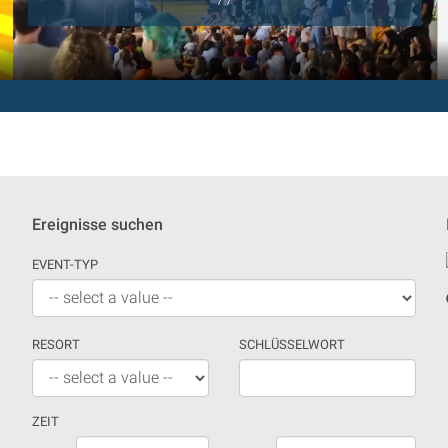
Ereignisse suchen
EVENT-TYP
RESORT
SCHLÜSSELWORT
ZEIT
Wenn
Datum