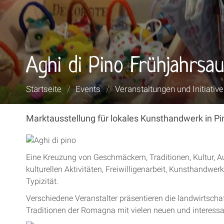
Aghi di Pino Frühjahrsa
Sie
Startseite
/
Events
/
Veranstaltungen und Initiativ
sind
hier:
Marktausstellung für lokales Kunsthandwerk in Pi
Eine Kreuzung von Geschmäckern, Traditionen, Kultur, A
kulturellen Aktivitäten, Freiwilligenarbeit, Kunsthandw
Typizität.
Verschiedene Veranstalter präsentieren die landwirtsch
Traditionen der Romagna mit vielen neuen und interess