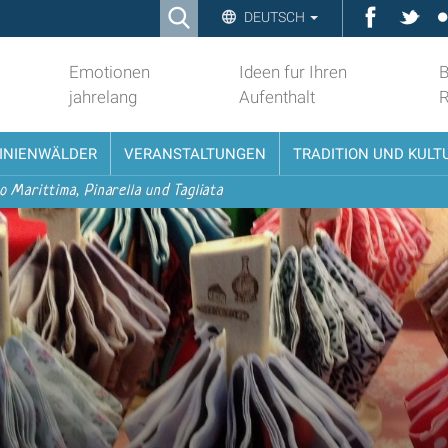
Ricerca
Faceboo
Twit
DEUTSCH
Advanced
Search…
Emotionen
Ideen fur Ihren
B
jahrelang
Aufenthalt
PINIENWÄLDER
VERANSTALTUNGEN
TRADITION UND KULT
o Marittima, Pinarella und Tagliata