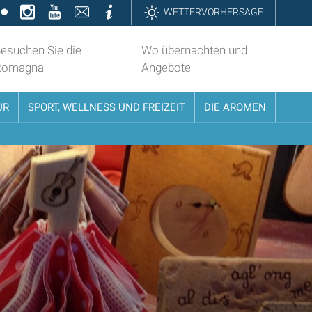
k
ter
Flickr
Instagram
YouTube
Contatti
Informazioni
WETTERVORHERSAGE
esuchen Sie die
Wo übernachten und
Romagna
Angebote
UR
SPORT, WELLNESS UND FREIZEIT
DIE AROMEN