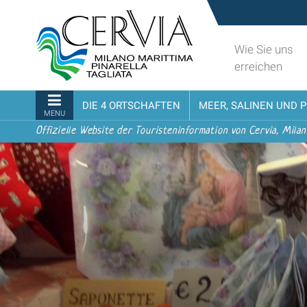
Direkt
Sito
zum
turistico
Inhalt
ufficiale
Wie Sie uns
|
udi menu
di
erreichen
Direkt
Cervia,
zur
Milano
Sektionen
DIE 4 ORTSCHAFTEN
MEER, SALINEN UND 
Navigation
Marittima,
MENU
Pinarella,
Offizielle Website der Touristeninformation von Cervia, Milan
Tagliata