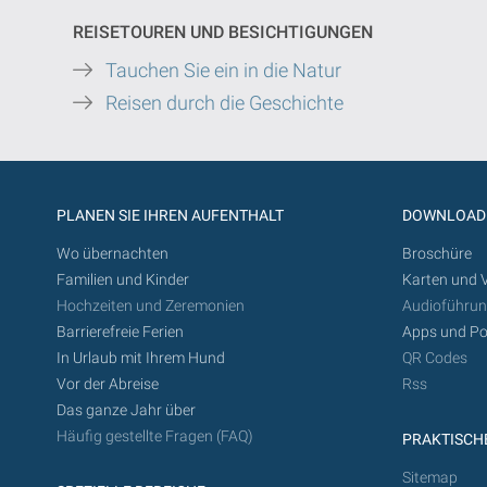
REISETOUREN UND BESICHTIGUNGEN
Tauchen Sie ein in die Natur
Reisen durch die Geschichte
PLANEN SIE IHREN AUFENTHALT
DOWNLOAD
Wo übernachten
Broschüre
Familien und Kinder
Karten und 
Hochzeiten und Zeremonien
Audioführu
Barrierefreie Ferien
Apps und Po
In Urlaub mit Ihrem Hund
QR Codes
Vor der Abreise
Rss
Das ganze Jahr über
Häufig gestellte Fragen (FAQ)
PRAKTISCHE
Sitemap