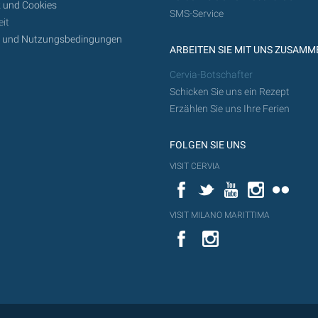
 und Cookies
SMS-Service
it
z und Nutzungsbedingungen
ARBEITEN SIE MIT UNS ZUSAMM
Cervia-Botschafter
Schicken Sie uns ein Rezept
Erzählen Sie uns Ihre Ferien
FOLGEN SIE UNS
VISIT CERVIA
Facebook
Twitter
YouTube
Instagram
Flickr
VISIT MILANO MARITTIMA
YouTube
YouTub
Flickr