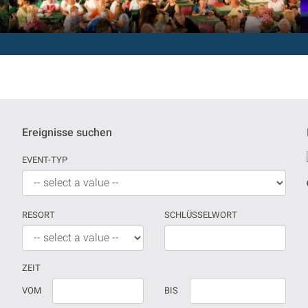
Ereignisse suchen
EVENT-TYP
RESORT
SCHLÜSSELWORT
ZEIT
Wenn
Datum
VOM
BIS
kein
sollte