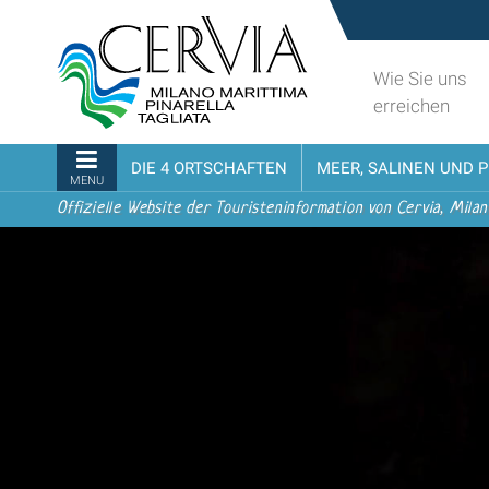
Direkt
Sito
zum
turistico
Inhalt
ufficiale
Wie Sie uns
|
udi menu
di
erreichen
Direkt
Cervia,
zur
Milano
Sektionen
DIE 4 ORTSCHAFTEN
MEER, SALINEN UND 
Navigation
Marittima,
MENU
Pinarella,
Offizielle Website der Touristeninformation von Cervia, Milan
Tagliata