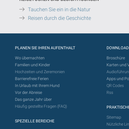
Tauchen Sie ein in die Natur
Reisen durch die Geschichte
PLANEN SIE IHREN AUFENTHALT
DOWNLOAD
Wo übernachten
Broschüre
Familien und Kinder
Karten und 
Hochzeiten und Zeremonien
Audioführu
Barrierefreie Ferien
Apps und Po
In Urlaub mit Ihrem Hund
QR Codes
Vor der Abreise
Rss
Das ganze Jahr über
Häufig gestellte Fragen (FAQ)
PRAKTISCHE
Sitemap
SPEZIELLE BEREICHE
Nützliche Li