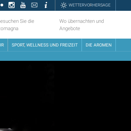
k
ter
Flickr
Instagram
YouTube
Contatti
Informazioni
WETTERVORHERSAGE
esuchen Sie die
Wo übernachten und
Romagna
Angebote
UR
SPORT, WELLNESS UND FREIZEIT
DIE AROMEN