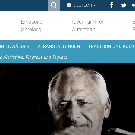
Ricerca
Faceboo
Twit
DEUTSCH
Advanced
Search…
Emotionen
Ideen fur Ihren
B
jahrelang
Aufenthalt
PINIENWÄLDER
VERANSTALTUNGEN
TRADITION UND KULT
o Marittima, Pinarella und Tagliata