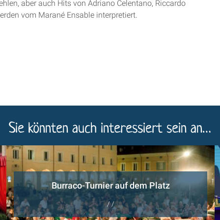
fehlen, aber auch Hits von Adriano Celentano, Riccardo
erden vom Marané Ensable interpretiert.
Sie könnten auch interessiert sein an…
Burraco-Turnier auf dem Platz
/ /