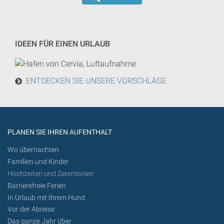
wird
eingeführt
die
werden
Suche
von
IDEEN FÜR EINEN URLAUB
heute
in
der
ENTDECKEN SIE UNSERE VORSCHLÄGE
Zukunft
getan
werden
PLANEN SIE IHREN AUFENTHALT
Wo übernachten
Familien und Kinder
Hochzeiten und Zeremonien
Barrierefreie Ferien
In Urlaub mit Ihrem Hund
Vor der Abreise
Das ganze Jahr über