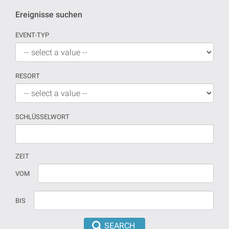
Ereignisse suchen
EVENT-TYP
RESORT
SCHLÜSSELWORT
ZEIT
Wenn
Datum
VOM
kein
sollte
Datum
in
BIS
versehen
dd/mm/yyyy
sind,
format