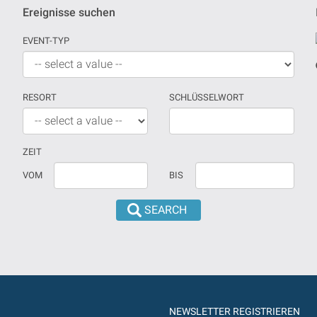
Ereignisse suchen
EVENT-TYP
RESORT
SCHLÜSSELWORT
ZEIT
Wenn
Datum
VOM
BIS
kein
sollte
Datum
in
versehen
dd/mm/yyyy
sind,
format
wird
eingeführt
die
werden
Suche
von
NEWSLETTER REGISTRIEREN