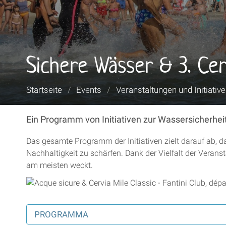
Sichere Wässer & 3. Cer
Sie
Startseite
/
Events
/
Veranstaltungen und Initiativ
sind
hier:
Ein Programm von Initiativen zur Wassersicherhei
Das gesamte Programm der Initiativen zielt darauf ab, 
Nachhaltigkeit zu schärfen. Dank der Vielfalt der Veranst
am meisten weckt.
PROGRAMMA