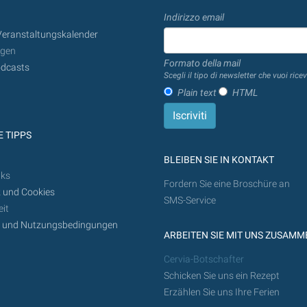
heute
Indirizzo email
in
Veranstaltungskalender
der
ngen
Zukunft
Formato della mail
dcasts
getan
Scegli il tipo di newsletter che vuoi ricev
werden
Plain text
HTML
 TIPPS
BLEIBEN SIE IN KONTAKT
nks
Fordern Sie eine Broschüre an
 und Cookies
SMS-Service
it
z und Nutzungsbedingungen
ARBEITEN SIE MIT UNS ZUSAMM
Cervia-Botschafter
Schicken Sie uns ein Rezept
Erzählen Sie uns Ihre Ferien