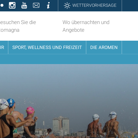
k
ter
Flickr
Instagram
YouTube
Contatti
Informazioni
WETTERVORHERSAGE
esuchen Sie die
Wo übernachten und
Romagna
Angebote
UR
SPORT, WELLNESS UND FREIZEIT
DIE AROMEN