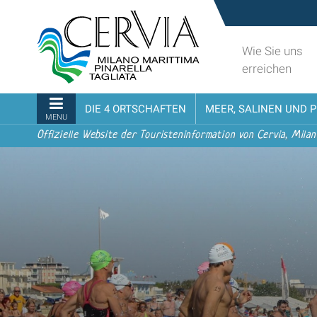
Direkt
Sito
zum
turistico
Inhalt
ufficiale
Wie Sie uns
|
udi menu
di
erreichen
Direkt
Cervia,
zur
Milano
Sektionen
DIE 4 ORTSCHAFTEN
MEER, SALINEN UND 
Navigation
Marittima,
MENU
Pinarella,
Offizielle Website der Touristeninformation von Cervia, Milan
Tagliata