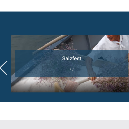
Salzfest
/ /