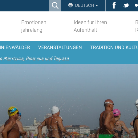
Ricerca
Faceboo
Twit
DEUTSCH
Advanced
Search…
Emotionen
Ideen fur Ihren
B
jahrelang
Aufenthalt
PINIENWÄLDER
VERANSTALTUNGEN
TRADITION UND KULT
o Marittima, Pinarella und Tagliata