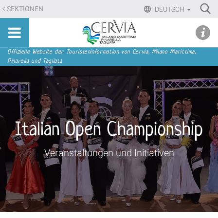
Direkt
Ri
SEKTIONEN
DEUTSCH
zum
Advan
Sito
Inhalt
udi menu
Searc
turistico
|
ufficiale
Direkt
Sektionen
Offizielle Website der Touristeninformation von Cervia, Milano Marittima,
di
Pinarella und Tagliata
zur
Cervia,
Navigation
Milano
Marittima,
Pinarella,
Tagliata
Italian Open Championship
Veranstaltungen und Initiativen