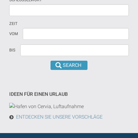
ZEIT
Wenn
Datum
VOM
kein
sollte
Datum
in
BIS
versehen
dd/mm/yyyy
sind,
format
wird
eingeführt
die
werden
Suche
von
IDEEN FÜR EINEN URLAUB
heute
in
der
ENTDECKEN SIE UNSERE VORSCHLÄGE
Zukunft
getan
werden