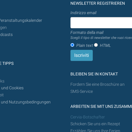
von
NEWSLETTER REGISTRIEREN
heute
Indirizzo email
in
Veranstaltungskalender
der
ngen
Zukunft
Formato della mail
dcasts
getan
Scegli il tipo di newsletter che vuoi ricev
werden
Plain text
HTML
 TIPPS
BLEIBEN SIE IN KONTAKT
nks
Fordern Sie eine Broschüre an
 und Cookies
SMS-Service
it
z und Nutzungsbedingungen
ARBEITEN SIE MIT UNS ZUSAMM
Cervia-Botschafter
Schicken Sie uns ein Rezept
Erzählen Sie uns Ihre Ferien