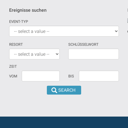
Ereignisse suchen
EVENT-TYP
RESORT
SCHLÜSSELWORT
ZEIT
Wenn
Datum
VOM
BIS
kein
sollte
Datum
in
versehen
dd/mm/yyyy
sind,
format
wird
eingeführt
die
werden
Suche