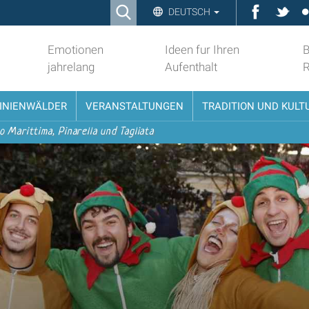
Ricerca
Faceboo
Twit
DEUTSCH
Advanced
Search…
Emotionen
Ideen fur Ihren
B
jahrelang
Aufenthalt
PINIENWÄLDER
VERANSTALTUNGEN
TRADITION UND KULT
o Marittima, Pinarella und Tagliata