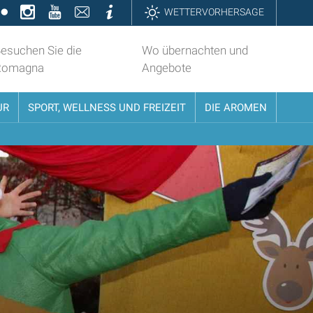
k
ter
Flickr
Instagram
YouTube
Contatti
Informazioni
WETTERVORHERSAGE
esuchen Sie die
Wo übernachten und
Romagna
Angebote
UR
SPORT, WELLNESS UND FREIZEIT
DIE AROMEN