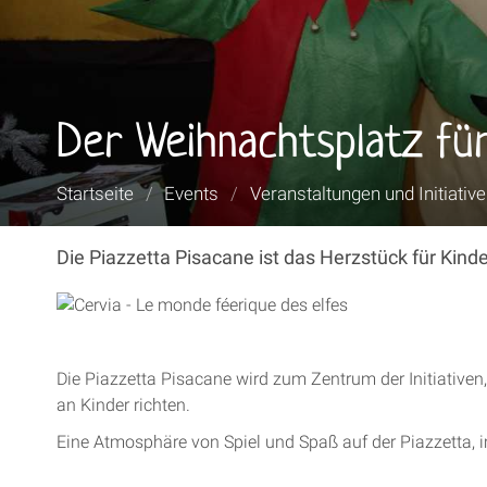
Der Weihnachtsplatz für
Sie
Startseite
/
Events
/
Veranstaltungen und Initiativ
sind
hier:
Die Piazzetta Pisacane ist das Herzstück für Kinde
Die Piazzetta Pisacane wird zum Zentrum der Initiative
an Kinder richten.
Eine Atmosphäre von Spiel und Spaß auf der Piazzetta, 