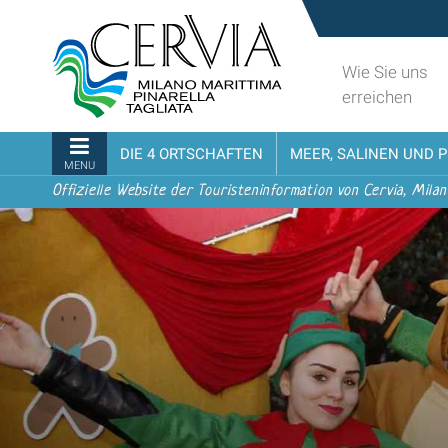
Direkt
Sito
zum
turistico
Inhalt
ufficiale
Wie Sie uns
|
udi menu
di
erreichen
Direkt
Cervia,
zur
Milano
Sektionen
DIE 4 ORTSCHAFTEN
MEER, SALINEN UND 
Navigation
Marittima,
MENU
Pinarella,
Offizielle Website der Touristeninformation von Cervia, Milan
Tagliata