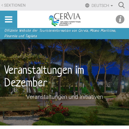
Direkt
Ri
SEKTIONEN
DEUTSCH
zum
Advan
Sito
Inhalt
udi menu
Searc
turistico
|
ufficiale
Direkt
Sektionen
Offizielle Website der Touristeninformation von Cervia, Milano Marittima,
di
Pinarella und Tagliata
zur
Cervia,
Navigation
Milano
Marittima,
Pinarella,
Veranstaltungen im
Tagliata
Dezember
Veranstaltungen und Initiativen