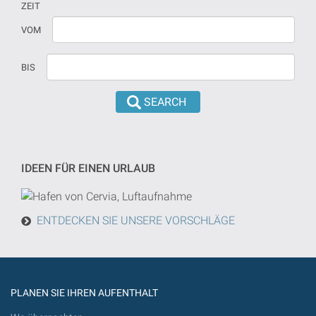
ZEIT
Wenn
Datum
VOM
kein
sollte
Datum
in
BIS
versehen
dd/mm/yyyy
sind,
format
wird
eingeführt
die
werden
Suche
von
IDEEN FÜR EINEN URLAUB
heute
in
der
ENTDECKEN SIE UNSERE VORSCHLÄGE
Zukunft
getan
werden
PLANEN SIE IHREN AUFENTHALT