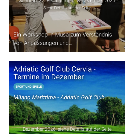
Sonntag, 22. Februar und 13. Dezember 2026
Siehe Details auf der Seite
Ein Workshop in Musa zum Verständnis
von Anpassungen und
Überlebensstrategien in einer Umgebung
wie der Salzwiese
Adriatic Golf Club Cervia -
Termine im Dezember
SPORT UND SPIELE
Milano Marittima - Adriatic Golf Club
Dezember 2026, siehe Details auf der Seite