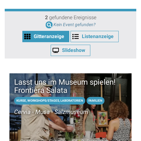
2
gefundene Ereignisse
Kein Event gefunden?
Gitteranzeige
Listenanzeige
Slideshow
Lasst uns im Museum spielen!
Frontiera Salata
KURSE, WORKSHOPS/STAGES, LABORATORIEN
FAMILIEN
Cervia - Musa - Salzmuseum