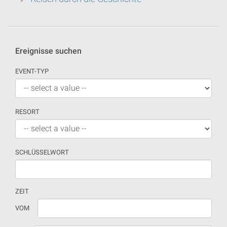
Ereignisse suchen
EVENT-TYP
RESORT
SCHLÜSSELWORT
ZEIT
Wenn
Datum
VOM
kein
sollte