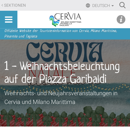
Direkt
Ri
SEKTIONEN
DEUTSCH
zum
Advan
Sito
Inhalt
udi menu
Searc
turistico
|
ufficiale
Direkt
Sektionen
Offizielle Website der Touristeninformation von Cervia, Milano Marittima,
di
Pinarella und Tagliata
zur
Cervia,
Navigation
Milano
Marittima,
1 - Weihnachtsbeleuchtung
Pinarella,
Tagliata
auf der Piazza Garibaldi
Weihnachts- und Neujahrsveranstaltungen in
Cervia und Milano Marittima