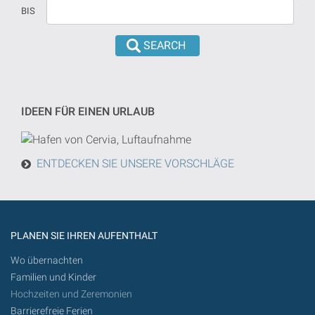
Datum
in
BIS
versehen
dd/mm/yyyy
sind,
format
wird
eingeführt
die
werden
Suche
von
IDEEN FÜR EINEN URLAUB
heute
in
der
ENTDECKEN SIE UNSERE VORSCHLÄGE
Zukunft
getan
werden
PLANEN SIE IHREN AUFENTHALT
Wo übernachten
Familien und Kinder
Hochzeiten und Zeremonien
Barrierefreie Ferien