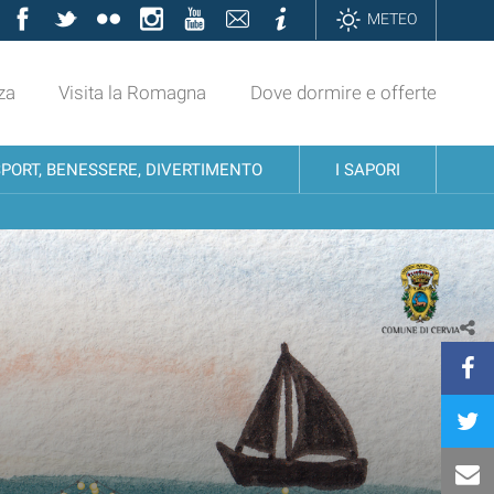
Facebook
Twitter
Flickr
Instagram
YouTube
Contatti
Informazioni
METEO
za
Visita la Romagna
Dove dormire e offerte
SPORT, BENESSERE, DIVERTIMENTO
I SAPORI