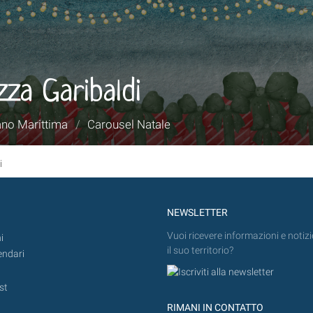
zza Garibaldi
ano Marittima
/
Carousel Natale
i
NEWSLETTER
Vuoi ricevere informazioni e notizi
i
il suo territorio?
endari
st
RIMANI IN CONTATTO