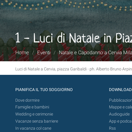
1 - Luci di Natale in Pia
Tu
Home
/
Eventi
/
Natale e Capodanno a Cervia Mil
sei
qui:
Luci di Natale a Cervia, piazza Garibaldi - ph. Alberto Bruno Arpin
PIANIFICA IL TUO SOGGIORNO
DOWNLOAD
Dove dormire
Pubblicazion
Famiglie e bambini
Mappe e cal
Wedding e cerimonie
Audioguide
Vacanze senza barriere
App e podca
In vacanza col cane
Rss