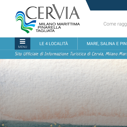
Salta
Sito
ai
turistico
contenuti.
ufficiale
|
Come raggi
udi menu
di
Salta
Cervia,
alla
Milano
Sezioni
LE 4 LOCALITÀ
MARE, SALINA E PI
navigazione
Marittima,
MENU
Pinarella,
Sito Ufficiale di Informazione Turistica di Cervia, Milano Mari
Tagliata