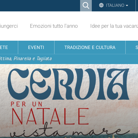
Ricerca
ITALIANO
Advanced
Search…
ungerci
Emozioni tutto l'anno
Idee per la tua vacan
NETE
EVENTI
TRADIZIONE E CULTURA
ttima, Pinarella e Tagliata