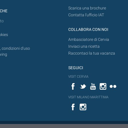
Scarica una brochure
ICHE
Contatta l'ufficio IAT
to
COLLABORA CON NOI
okies
Ambasciatore di Cervia
Inviaci una ricetta
 condizioni d'uso
Raccontaci la tua vacanza
wing
SEGUICI
VISIT CERVIA
Facebook
Twitter
YouTube
Instagram
Flickr
VISIT MILANO MARITTIMA
Facebook