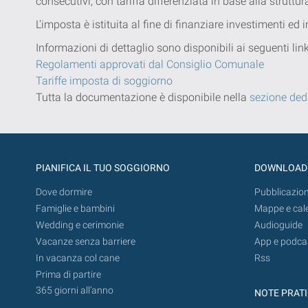
consecutivi, con tariffa differenziata in base alla struttur
L'imposta è istituita al fine di finanziare investimenti ed
Informazioni di dettaglio sono disponibili ai seguenti li
Regolamenti approvati dal Consiglio Comunale
Tariffe imposta di soggiorno
Tutta la documentazione è disponibile nella
sezione ded
PIANIFICA IL TUO SOGGIORNO
DOWNLOAD
Dove dormire
Pubblicazion
Famiglie e bambini
Mappe e cal
Wedding e cerimonie
Audioguide
Vacanze senza barriere
App e podca
In vacanza col cane
Rss
Prima di partire
365 giorni all’anno
NOTE PRAT