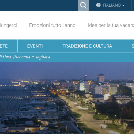
Ricerca
ITALIANO
Advanced
Search…
ungerci
Emozioni tutto l'anno
Idee per la tua vacan
NETE
EVENTI
TRADIZIONE E CULTURA
ttima, Pinarella e Tagliata