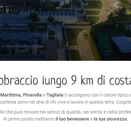
bbraccio lungo 9 km di cost
 Marittima, Pinarella
e
Tagliata
ti accolgono con il calore tipico 
ortesia sono nel dna di chi vive e lavora in questa terra. L'ospit
e che puoi trovare nei servizi di qualità, nei sorrisi e nella profes
Al primo posto mettiamo
il tuo benessere
e
la tua sicurezza
.