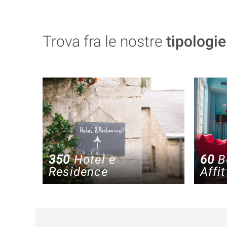
Trova fra le nostre
tipologie
350
Hotel e
60
B
Residence
Affi