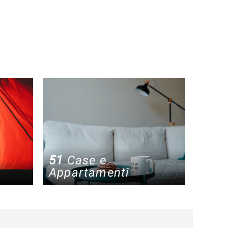
51
Case e
Appartamenti