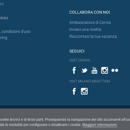
to
COLLABORA CON NOI
okies
Ambasciatore di Cervia
Inviaci una ricetta
 condizioni d'uso
Raccontaci la tua vacanza
wing
SEGUICI
VISIT CERVIA
Facebook
Twitter
YouTube
Instagram
Flickr
VISIT MILANO MARITTIMA
Facebook
cookie tecnici e di terze parti. Proseguendo la navigazione del sito acconsenti all'u
ate le modalità per configurare o disattivare i cookie.
Maggiori informazioni.