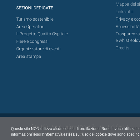
Mappa del si
SEZIONI DEDICATE
Links utili
Turismo sostenibile
Privacy e co
Area Operatori
Accessibilità
Il Progetto Qualità Ospitale
Trasparenza,
e whistleblo
Fiere e congressi
Credits
Organizzatore di eventi
Area stampa
Sito Ufficiale di Informazione Turistica di Cervia,
Questo sito NON utilizza alcun cookie di profilazione. Sono invece utilizzati 
Milano Marittima, Pinarella e Tagliata
informazioni leggi l'informativa estesa sull'uso dei cookie dove sono specific