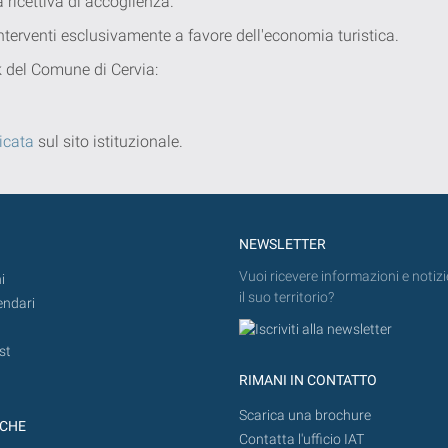
a ricettiva di accoglienza.
 interventi esclusivamente a favore dell'economia turistica.
nk del Comune di Cervia:
icata
sul sito istituzionale.
NEWSLETTER
Vuoi ricevere informazioni e notizi
i
il suo territorio?
endari
st
RIMANI IN CONTATTO
Scarica una brochure
ICHE
Contatta l'ufficio IAT