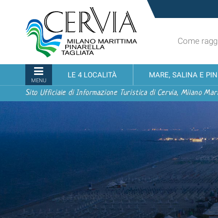
Salta
Sito
ai
turistico
contenuti.
ufficiale
|
Come raggi
udi menu
di
Salta
Cervia,
alla
Milano
Sezioni
LE 4 LOCALITÀ
MARE, SALINA E PI
navigazione
Marittima,
MENU
Pinarella,
Sito Ufficiale di Informazione Turistica di Cervia, Milano Mari
Tagliata