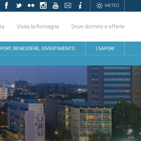
Facebook
Twitter
Flickr
Instagram
YouTube
Contatti
Informazioni
METEO
za
Visita la Romagna
Dove dormire e offerte
SPORT, BENESSERE, DIVERTIMENTO
I SAPORI