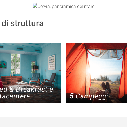
 di struttura
ed & Breakfast e
ttacamere
5
Campeggi