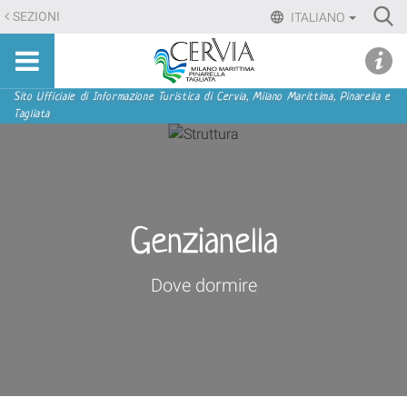
Salta
Ri
SEZIONI
ITALIANO
ai
Advan
Sito
contenuti.
udi menu
Searc
turistico
|
ufficiale
Salta
Sezioni
Sito Ufficiale di Informazione Turistica di Cervia, Milano Marittima, Pinarella e
di
Tagliata
alla
Cervia,
navigazione
Milano
Marittima,
Pinarella,
Tagliata
Genzianella
Dove dormire