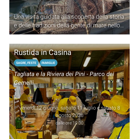
Una visita guidata alla scoperta della storia
e delle tradizioni della gente di mare nello
storico borgo dei pescatori
Rustida in Casina
SAGRE, FESTE
FAMIGLIE
Tagliata e la Riviera dei Pini - Parco dei
Gemelli
venerdì 12 giugno, sabato 11 luglio e sabato 8
agosto 2026
dalle ore 19.00