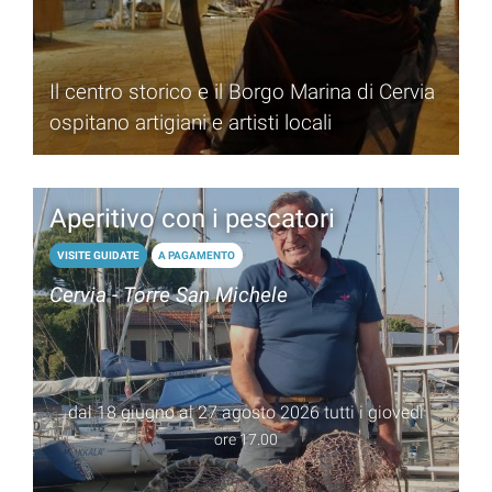
Il centro storico e il Borgo Marina di Cervia
ospitano artigiani e artisti locali
Aperitivo con i pescatori
VISITE GUIDATE
A PAGAMENTO
Cervia - Torre San Michele
dal 18 giugno al 27 agosto 2026 tutti i giovedì
ore 17.00