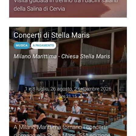
Visita guidata in trenino tra i bacini salanti
della Salina di Cervia
Concerti di Stella Maris
MUSICA
A PAGAMENTO
Milano Marittima - Chiesa Stella Maris
1 e 8 luglio, 26 agosto, 2 settembre 2026
ore 21.15
A Milano Marittima tornano i concerti
d'organo alla Stella Maris, 55^ edizione