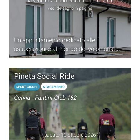
da venerdì 2 a domenica 4 ottobre 2026
vedi dettaglio in pagina
Un appuntamento dedicato alle
associazioni e al mondo del volontariato
che anima la città di Cervia
Pineta Social Ride
SPORT, GIOCHI
A PAGAMENTO
Cervia - Fantini Club 182
sabato 10 ottobre 2026