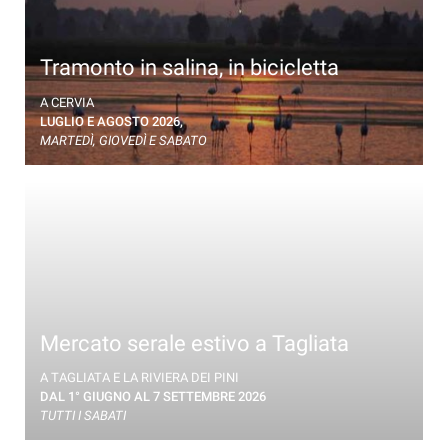
Tramonto in salina, in bicicletta
In bicicletta lungo la Salina di Cervia
A CERVIA
LUGLIO E AGOSTO 2026,
MARTEDÌ, GIOVEDÌ E SABATO
Mercato serale estivo a Tagliata
A TAGLIATA E LA RIVIERA DEI PINI
DAL 1° GIUGNO AL 7 SETTEMBRE 2026
TUTTI I SABATI