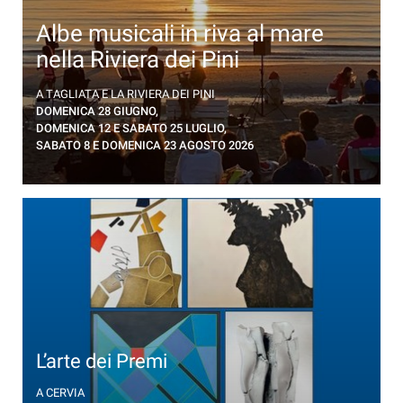
Albe musicali in riva al mare
nella Riviera dei Pini
Concerti all'alba a Cervia, sulla spiaggia di Tagliata
A TAGLIATA E LA RIVIERA DEI PINI
DOMENICA 28 GIUGNO,
DOMENICA 12 E SABATO 25 LUGLIO,
SABATO 8 E DOMENICA 23 AGOSTO 2026
L’arte dei Premi
Esposizione dei più significativi Premi nati in Italia
A CERVIA
nel Secondo Dopoguerra