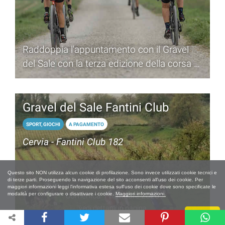
Raddoppia l'appuntamento con il Gravel
del Sale con la terza edizione della corsa di
ciclistica di 40 km
Gravel del Sale Fantini Club
SPORT, GIOCHI
A PAGAMENTO
Cervia - Fantini Club 182
Questo sito NON utilizza alcun cookie di profilazione. Sono invece utilizzati cookie tecnici e
di terze parti. Proseguendo la navigazione del sito acconsenti all'uso dei cookie. Per
maggiori informazioni leggi l'informativa estesa sull'uso dei cookie dove sono specificate le
modalità per configurare o disattivare i cookie.
Maggiori informazioni.
domenica 11 ottobre 2026
vedi dettagli in pagina
Chiudi