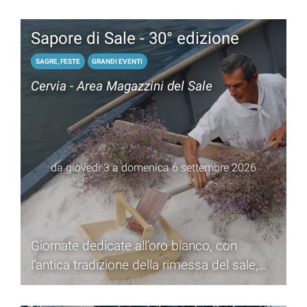
Sapore di Sale - 30° edizione
SAGRE, FESTE
GRANDI EVENTI
Cervia - Area Magazzini del Sale
da giovedì 3 a domenica 6 settembre 2026
Giornate dedicate all’oro bianco, con
l’antica tradizione della rimessa del sale,
trasportato su una “burchiella”, dalla Salina
fino ai Magazzini