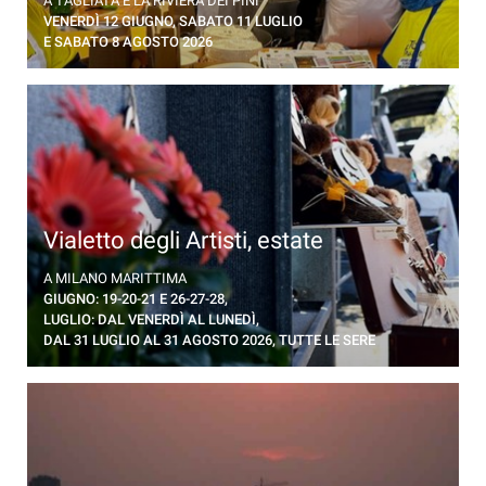
A TAGLIATA E LA RIVIERA DEI PINI
Parco dei Gemelli di Tagliata
VENERDÌ 12 GIUGNO, SABATO 11 LUGLIO
E SABATO 8 AGOSTO 2026
Vialetto degli Artisti, estate
Designer, Creativi e Artigiani provenienti da tutta
A MILANO MARITTIMA
Italia a Milano Marittima. Estate 2026, torna
GIUGNO: 19-20-21 E 26-27-28,
l'appuntamento serale
LUGLIO: DAL VENERDÌ AL LUNEDÌ,
DAL 31 LUGLIO AL 31 AGOSTO 2026, TUTTE LE SERE