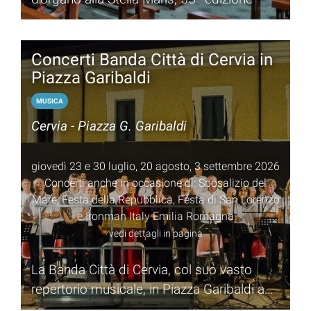
Concerti Banda Città di Cervia in
Piazza Garibaldi
MUSICA
Cervia - Piazza G. Garibaldi
giovedì 23 e 30 luglio, 20 agosto, 3 settembre 2026
Concerti anche in occasione di: Sposalizio del
Mare, Festa della Repubblica, Festa di San Lorenzo
e Ironman Italy Emilia Romagna
vedi dettagli in pagina
La Banda Città di Cervia, col suo vasto
repertorio musicale, in Piazza Garibaldi a
Cervia