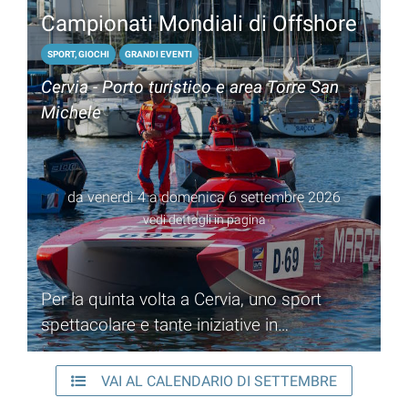
Campionati Mondiali di Offshore
SPORT, GIOCHI
GRANDI EVENTI
Cervia - Porto turistico e area Torre San
Michele
da venerdì 4 a domenica 6 settembre 2026
vedi dettagli in pagina
Per la quinta volta a Cervia, uno sport
spettacolare e tante iniziative in
programma
VAI AL CALENDARIO DI SETTEMBRE