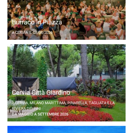
Burraco in Piazza
Lions, Torneo di burraco in Piazza Garibaldi a Cervia
A CERVIA
IL 08/08/2026
Cervia Città Giardino
54^ edizione per la mostra d'arte floreale a cielo
A CERVIA, MILANO MARITTIMA, PINARELLA, TAGLIATA E LA
aperto più grande d'Europa
RIVIERA DEI PINI
DA MAGGIO A SETTEMBRE 2026