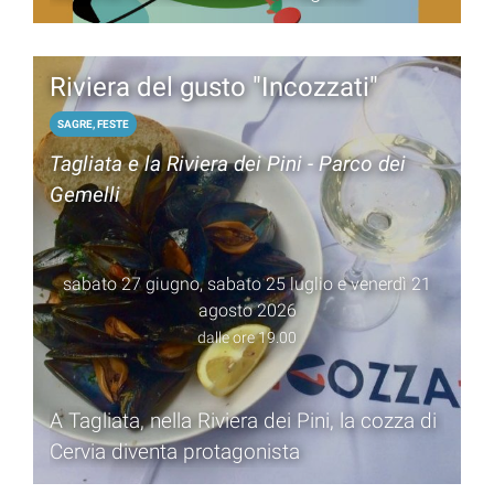
Riviera del gusto "Incozzati"
SAGRE, FESTE
Tagliata e la Riviera dei Pini - Parco dei
Gemelli
sabato 27 giugno, sabato 25 luglio e venerdì 21
agosto 2026
dalle ore 19.00
A Tagliata, nella Riviera dei Pini, la cozza di
Cervia diventa protagonista