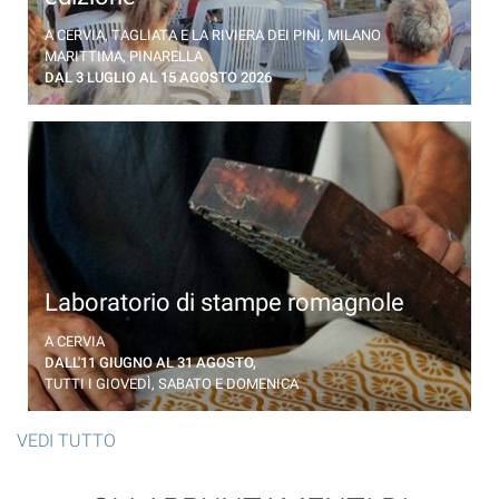
Incontri con gli autori degli ultimi successi letterari.
A CERVIA, TAGLIATA E LA RIVIERA DEI PINI, MILANO
Un programma ricco di appuntamenti
MARITTIMA, PINARELLA
DAL 3 LUGLIO AL 15 AGOSTO 2026
Laboratorio di stampe romagnole
Scopri l'arte della tradizione romagnola con il
A CERVIA
laboratorio di stampa su tela
DALL'11 GIUGNO AL 31 AGOSTO,
TUTTI I GIOVEDÌ, SABATO E DOMENICA
VEDI TUTTO