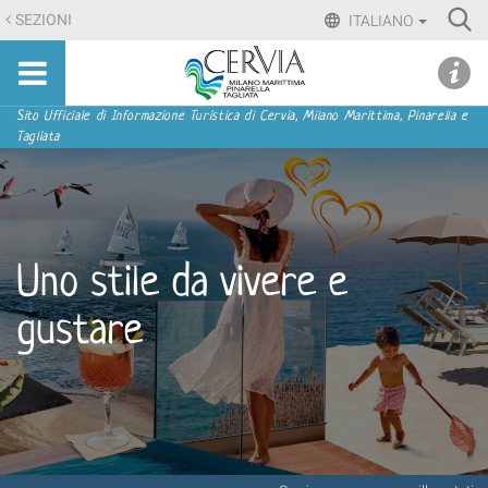
Salta
Ri
SEZIONI
ITALIANO
ai
Advan
Sito
contenuti.
udi menu
Searc
turistico
|
ufficiale
Salta
Sezioni
Sito Ufficiale di Informazione Turistica di Cervia, Milano Marittima, Pinarella e
di
Tagliata
alla
Cervia,
navigazione
Milano
Marittima,
Pinarella,
Tagliata
Uno stile da vivere e
gustare