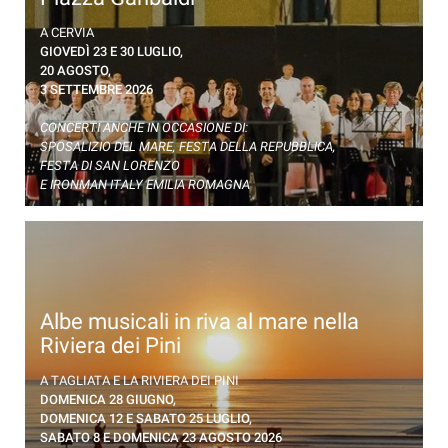
La Banda Città di Cervia, col suo vasto repertorio
A CERVIA
musicale, in Piazza Garibaldi a Cervia
GIOVEDÌ 23 E 30 LUGLIO,
20 AGOSTO,
3 SETTEMBRE 2026
CONCERTI ANCHE IN OCCASIONE DI:
SPOSALIZIO DEL MARE, FESTA DELLA REPUBBLICA,
FESTA DI SAN LORENZO
E IRONMAN ITALY EMILIA ROMAGNA
Albe musicali in riva al mare nella
Riviera dei Pini
Concerti all'alba a Cervia, sulla spiaggia di Tagliata
A TAGLIATA E LA RIVIERA DEI PINI
DOMENICA 28 GIUGNO,
DOMENICA 12 E SABATO 25 LUGLIO,
SABATO 8 E DOMENICA 23 AGOSTO 2026