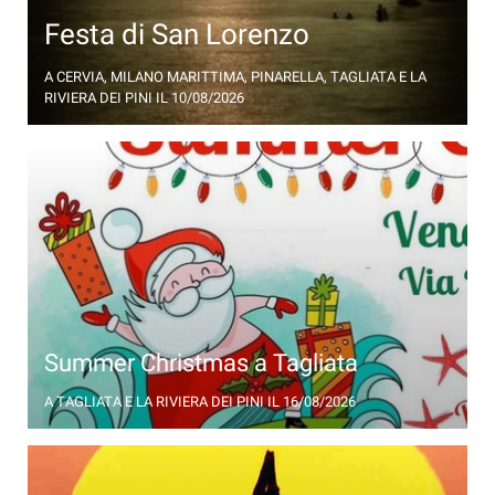
Festa di San Lorenzo
Fascino, magia e atmosfera fanno da filo
A CERVIA, MILANO MARITTIMA, PINARELLA, TAGLIATA E LA
conduttore alla festa di San Lorenzo a Cervia
RIVIERA DEI PINI
IL 10/08/2026
Summer Christmas a Tagliata
La magia del Natale sbarca a Tagliata di Cervia in
A TAGLIATA E LA RIVIERA DEI PINI
IL 16/08/2026
agosto