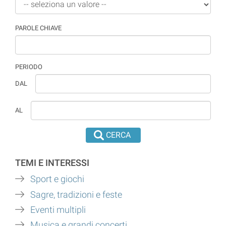
PAROLE CHIAVE
PERIODO
Se
Le
DAL
non
date
viene
devono
AL
fornita
essere
nessuna
inserite
data
nel
la
formato
TEMI E INTERESSI
ricerca
dd/mm/aaaa.
verrà
Sport e giochi
fatta
Sagre, tradizioni e feste
da
Eventi multipli
oggi
verso
Musica e grandi concerti