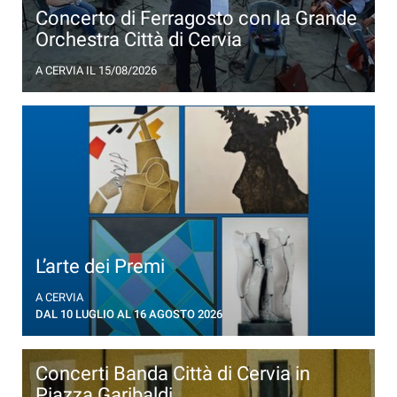
Concerto di Ferragosto con la Grande
Orchestra Città di Cervia
Un'alba speciale in riva al mare, sulle note della
A CERVIA
IL 15/08/2026
grande musica
L’arte dei Premi
Esposizione dei più significativi Premi nati in Italia
A CERVIA
nel Secondo Dopoguerra
DAL 10 LUGLIO AL 16 AGOSTO 2026
Concerti Banda Città di Cervia in
Piazza Garibaldi