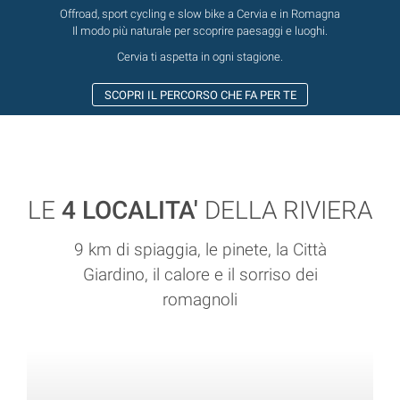
Offroad, sport cycling e slow bike a Cervia e in Romagna
Il modo più naturale per scoprire paesaggi e luoghi.
Cervia ti aspetta in ogni stagione.
SCOPRI IL PERCORSO CHE FA PER TE
LE
4 LOCALITA'
DELLA RIVIERA
9 km di spiaggia, le pinete, la Città
Giardino, il calore e il sorriso dei
romagnoli