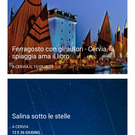
Ferragosto con gli autori - Cervia, la
spiaggia ama il libro
Sbarco degli autori degli ultimi successi letterari e
A CERVIA
IL 15/08/2026
talk show di Ferragosto
Salina sotto le stelle
Osservazione delle stelle nella Salina di Cervia, in
A CERVIA
compagnia di un astrofisico
12 E 26 GIUGNO,