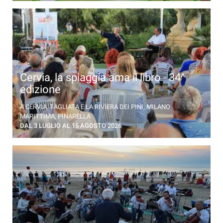
Cervia, la spiaggia ama il libro - 34^
edizione
Incontri con gli autori degli ultimi successi letterari.
A CERVIA, TAGLIATA E LA RIVIERA DEI PINI, MILANO
Un programma ricco di appuntamenti
MARITTIMA, PINARELLA
DAL 3 LUGLIO AL 15 AGOSTO 2026