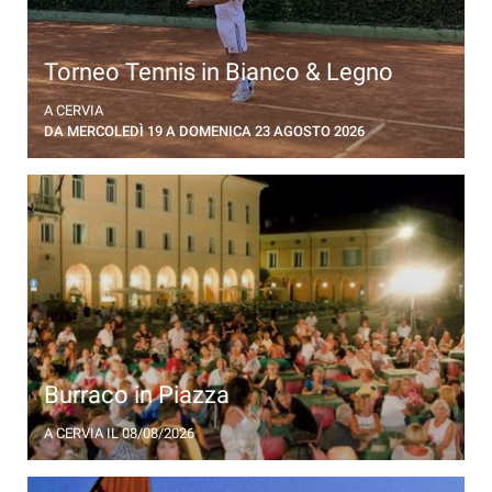
Torneo Tennis in Bianco & Legno
Torneo-esibizione con racchette di legno e
A CERVIA
abbigliamento vintage
DA MERCOLEDÌ 19 A DOMENICA 23 AGOSTO 2026
Burraco in Piazza
Lions, Torneo di burraco in Piazza Garibaldi a Cervia
A CERVIA
IL 08/08/2026