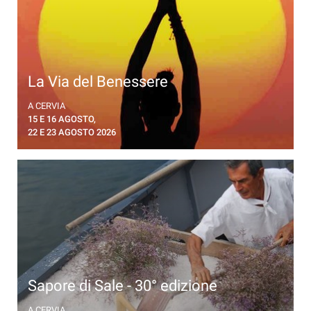
La Via del Benessere
Expo, Workshop meditazioni, Yoga e tanto altro
A CERVIA
dedicato al benessere e al mondo olistico
15 E 16 AGOSTO,
22 E 23 AGOSTO 2026
Sapore di Sale - 30° edizione
Giornate dedicate all’oro bianco, con l’antica
A CERVIA