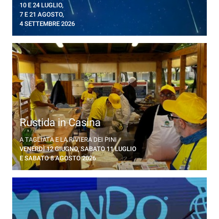
10 E 24 LUGLIO,
7 E 21 AGOSTO,
4 SETTEMBRE 2026
Rustida in Casina
Menù della tradizione dei pescatori nella Casina del
A TAGLIATA E LA RIVIERA DEI PINI
Parco dei Gemelli di Tagliata
VENERDÌ 12 GIUGNO, SABATO 11 LUGLIO
E SABATO 8 AGOSTO 2026