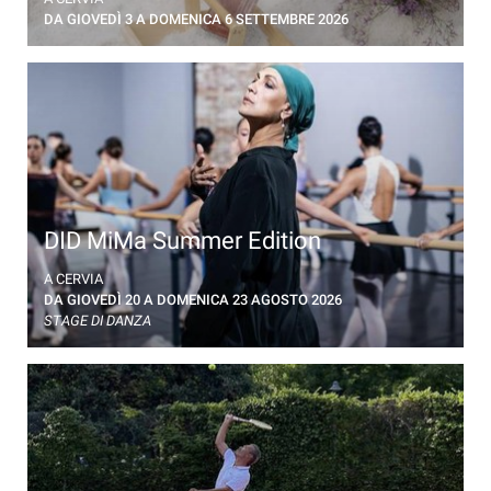
tradizione della rimessa del sale, trasportato su una
DA GIOVEDÌ 3 A DOMENICA 6 SETTEMBRE 2026
“burchiella”, dalla Salina fino ai Magazzini
DID MiMa Summer Edition
A Cervia, quattro giornate di stage di danza con
A CERVIA
ballerini professionisti
DA GIOVEDÌ 20 A DOMENICA 23 AGOSTO 2026
STAGE DI DANZA