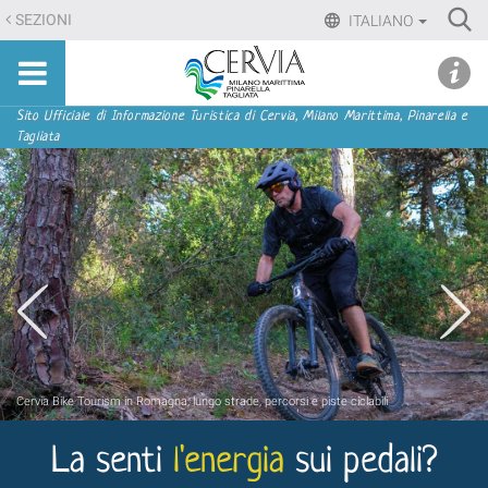
Salta
Ri
SEZIONI
ITALIANO
ai
Advan
Sito
contenuti.
udi menu
Searc
turistico
|
ufficiale
Salta
Sezioni
Sito Ufficiale di Informazione Turistica di Cervia, Milano Marittima, Pinarella e
di
Tagliata
alla
Cervia,
navigazione
Milano
Marittima,
Pinarella,
Tagliata
Cervia Bike Tourism in Romagna, lungo strade, percorsi e piste ciclabili
La senti
l'energia
sui pedali?