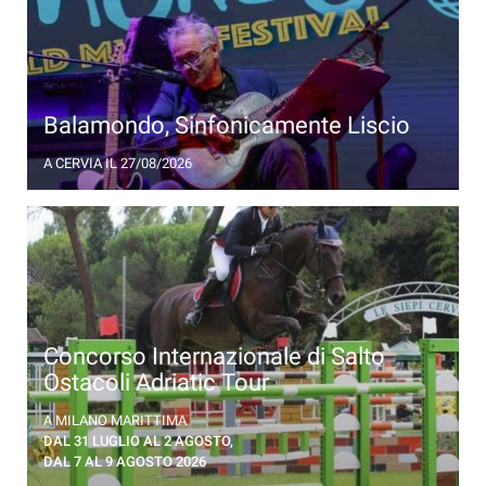
Balamondo, Sinfonicamente Liscio
Mirko Casadei Popular Folk Orchestra e Forlì
A CERVIA
IL 27/08/2026
Musica Orchestra, special guest Danilo Rossi
Concorso Internazionale di Salto
Ostacoli Adriatic Tour
A Le Siepi, due settimane di competizioni
A MILANO MARITTIMA
internazionali con cavalieri da tutto il mondo.
DAL 31 LUGLIO AL 2 AGOSTO,
DAL 7 AL 9 AGOSTO 2026