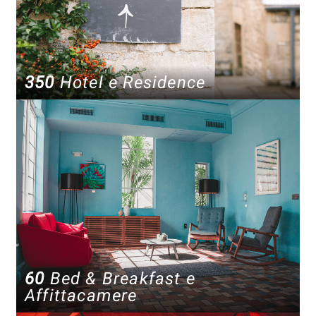
350
Hotel e Residence
60
Bed & Breakfast e
Affittacamere