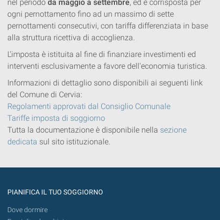
nel periodo
da maggio a settembre
, ed è corrisposta per
ogni pernottamento fino ad un massimo di sette
pernottamenti consecutivi, con tariffa differenziata in base
alla struttura ricettiva di accoglienza.
L'imposta è istituita al fine di finanziare investimenti ed
interventi esclusivamente a favore dell'economia turistica.
Informazioni di dettaglio sono disponibili ai seguenti link
del Comune di Cervia:
Regolamenti approvati dal Consiglio Comunale
Tariffe imposta di soggiorno
Tutta la documentazione è disponibile nella
sezione
dedicata
sul sito istituzionale.
PIANIFICA IL TUO SOGGIORNO
Dove dormire