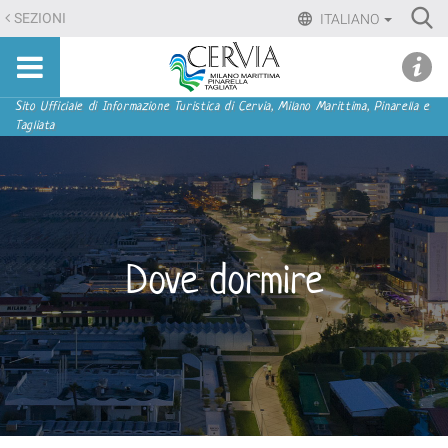
Salta
Ri
SEZIONI
ITALIANO
ai
Advan
Sito
contenuti.
udi menu
Searc
turistico
|
ufficiale
Salta
Sezioni
Sito Ufficiale di Informazione Turistica di Cervia, Milano Marittima, Pinarella e
di
Tagliata
alla
Cervia,
navigazione
Milano
Marittima,
Pinarella,
Tagliata
Dove dormire