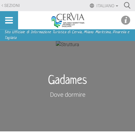
Salta
Ri
SEZIONI
ITALIANO
ai
Advan
Sito
contenuti.
udi menu
Searc
turistico
|
ufficiale
Salta
Sezioni
Sito Ufficiale di Informazione Turistica di Cervia, Milano Marittima, Pinarella e
di
Tagliata
alla
Cervia,
navigazione
Milano
Marittima,
Pinarella,
Tagliata
Gadames
Dove dormire