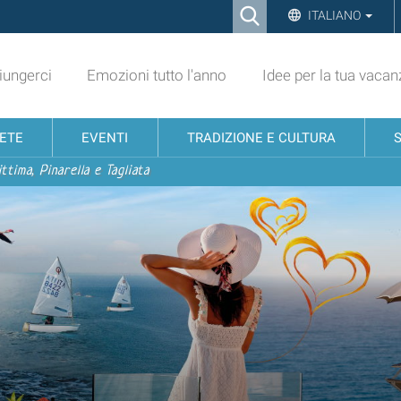
Ricerca
ITALIANO
Advanced
Search…
ungerci
Emozioni tutto l'anno
Idee per la tua vacan
NETE
EVENTI
TRADIZIONE E CULTURA
ttima, Pinarella e Tagliata