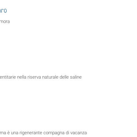
aro
lamora
ntitarie nella riserva naturale delle saline
ttima è una rigenerante compagna di vacanza