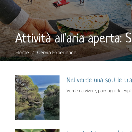
Attività all'aria aperta:
Tu
Home
/
Cervia Experience
sei
qui:
Nel verde una sottile tr
Verde da vivere, paesaggi da esplo