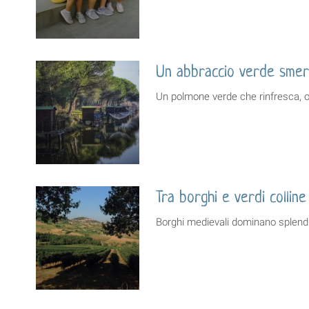
Un abbraccio verde smer
Un polmone verde che rinfresca, o
Tra borghi e verdi colline
Borghi medievali dominano splend