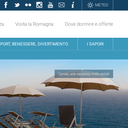
Facebook
Twitter
Flickr
Instagram
YouTube
Contatti
Informazioni
METEO
za
Visita la Romagna
Dove dormire e offerte
SPORT, BENESSERE, DIVERTIMENTO
I SAPORI
Cervia, una vacanza, mille estati