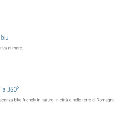
 blu
rriva al mare.
i a 360°
vacanza bike-friendly in natura, in città e nelle terre di Romagna