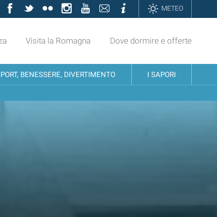
Facebook
Twitter
Flickr
Instagram
YouTube
Contatti
Informazioni
METEO
za
Visita la Romagna
Dove dormire e offerte
SPORT, BENESSERE, DIVERTIMENTO
I SAPORI