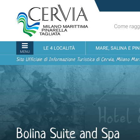
Salta
Sito
ai
turistico
contenuti.
ufficiale
|
Come raggi
udi menu
di
Salta
Cervia,
alla
Milano
Sezioni
LE 4 LOCALITÀ
MARE, SALINA E PI
navigazione
Marittima,
MENU
Pinarella,
Sito Ufficiale di Informazione Turistica di Cervia, Milano Mari
Tagliata
Bolina Suite and Spa