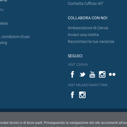
Contatta l'ufficio IAT
to
COLLABORA CON NOI
okies
Ambasciatore di Cervia
Inviaci una ricetta
 condizioni d'uso
Raccontaci la tua vacanza
wing
SEGUICI
VISIT CERVIA
Facebook
Twitter
YouTube
Instagram
Flickr
VISIT MILANO MARITTIMA
Facebook
cookie tecnici e di terze parti. Proseguendo la navigazione del sito acconsenti all'u