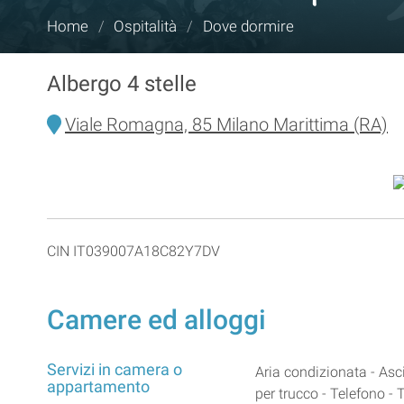
Tu
Home
/
Ospitalità
/
Dove dormire
sei
qui:
Albergo 4 stelle
Viale Romagna, 85 Milano Marittima (RA)
CIN IT039007A18C82Y7DV
Camere ed alloggi
Servizi in camera o
Aria condizionata - Asc
appartamento
per trucco - Telefono - T