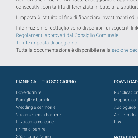
consecutivi, con tariffa differenziata in base alla struttur
L'imposta è istituita al fine di finanziare investimenti ed
Informazioni di dettaglio sono disponibili ai seguenti li
Regolamenti approvati dal Consiglio Comunale
Tariffe imposta di soggiorno
Tutta la documentazione è disponibile nella
sezione ded
PIANIFICA IL TUO SOGGIORNO
DOWNLOAD
Dove dormire
Pubblicazion
Famiglie e bambini
Mappe e cal
Wedding e cerimonie
Audioguide
Vacanze senza barriere
App e podca
In vacanza col cane
Rss
Prima di partire
365 giorni all’anno
NOTE PRAT