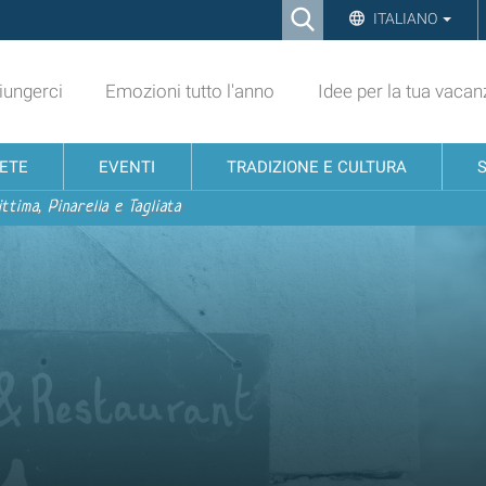
Ricerca
ITALIANO
Advanced
Search…
ungerci
Emozioni tutto l'anno
Idee per la tua vacan
NETE
EVENTI
TRADIZIONE E CULTURA
ttima, Pinarella e Tagliata