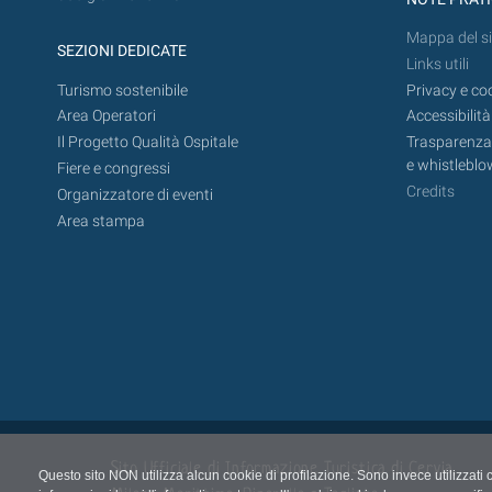
Mappa del si
SEZIONI DEDICATE
Links utili
Turismo sostenibile
Privacy e co
Area Operatori
Accessibilità
Il Progetto Qualità Ospitale
Trasparenza,
e whistleblo
Fiere e congressi
Credits
Organizzatore di eventi
Area stampa
Sito Ufficiale di Informazione Turistica di Cervia,
Questo sito NON utilizza alcun cookie di profilazione. Sono invece utilizzati 