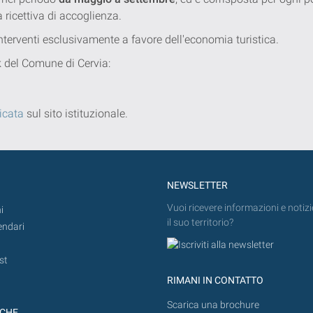
a ricettiva di accoglienza.
 interventi esclusivamente a favore dell'economia turistica.
nk del Comune di Cervia:
icata
sul sito istituzionale.
NEWSLETTER
Vuoi ricevere informazioni e notizi
i
il suo territorio?
endari
st
RIMANI IN CONTATTO
Scarica una brochure
ICHE