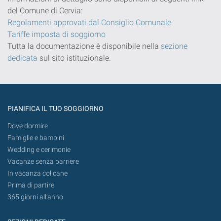
del Comune di Cervia:
Regolamenti approvati dal Consiglio Comunale
Tariffe imposta di soggiorno
Tutta la documentazione è disponibile nella
sezione
dedicata
sul sito istituzionale.
PIANIFICA IL TUO SOGGIORNO
Dove dormire
Famiglie e bambini
Wedding e cerimonie
Vacanze senza barriere
In vacanza col cane
Prima di partire
365 giorni all’anno