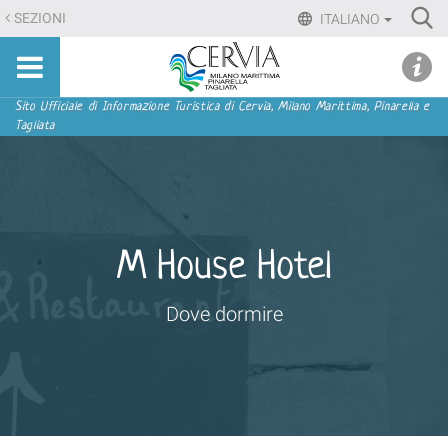
Salta
Ri
SEZIONI
ITALIANO
ai
Advan
Sito
contenuti.
udi menu
Searc
turistico
|
ufficiale
Salta
Sezioni
Sito Ufficiale di Informazione Turistica di Cervia, Milano Marittima, Pinarella e
di
Tagliata
alla
Cervia,
navigazione
Milano
Marittima,
Pinarella,
Tagliata
M House Hotel
Dove dormire