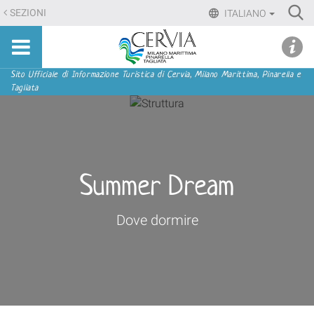
Salta
Ri
SEZIONI
ITALIANO
ai
Advan
Sito
contenuti.
udi menu
Searc
turistico
|
ufficiale
Salta
Sezioni
Sito Ufficiale di Informazione Turistica di Cervia, Milano Marittima, Pinarella e
di
Tagliata
alla
Cervia,
navigazione
Milano
Marittima,
Pinarella,
Tagliata
Summer Dream
Dove dormire