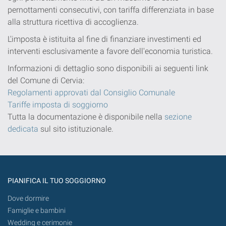
pernottamenti consecutivi, con tariffa differenziata in base
alla struttura ricettiva di accoglienza.
L'imposta è istituita al fine di finanziare investimenti ed
interventi esclusivamente a favore dell'economia turistica.
Informazioni di dettaglio sono disponibili ai seguenti link
del Comune di Cervia:
Regolamenti approvati dal Consiglio Comunale
Tariffe imposta di soggiorno
Tutta la documentazione è disponibile nella
sezione
dedicata
sul sito istituzionale.
PIANIFICA IL TUO SOGGIORNO
Dove dormire
Famiglie e bambini
Wedding e cerimonie