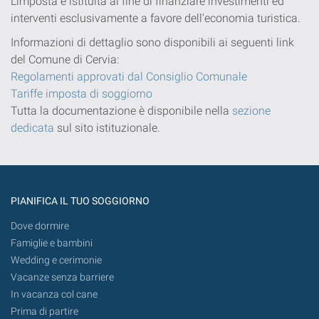
L'imposta è istituita al fine di finanziare investimenti ed
interventi esclusivamente a favore dell'economia turistica.
Informazioni di dettaglio sono disponibili ai seguenti link
del Comune di Cervia:
Regolamenti approvati dal Consiglio Comunale
Tariffe imposta di soggiorno
Tutta la documentazione è disponibile nella
sezione
dedicata
sul sito istituzionale.
PIANIFICA IL TUO SOGGIORNO
Dove dormire
Famiglie e bambini
Wedding e cerimonie
Vacanze senza barriere
In vacanza col cane
Prima di partire