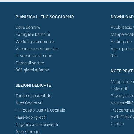
PIANIFICA IL TUO SOGGIORNO
DOWNLOAD
Dove dormire
Pubblicazion
Famiglie e bambini
Mappe e cal
Wedding e cerimonie
Audioguide
Vacanze senza barriere
App e podca
In vacanza col cane
Rss
Prima di partire
365 giorni all’anno
NOTE PRAT
Mappa del si
SEZIONI DEDICATE
Links utili
Turismo sostenibile
Privacy e co
Area Operatori
Accessibilità
Il Progetto Qualità Ospitale
Trasparenza,
e whistleblo
Fiere e congressi
Credits
Organizzatore di eventi
Area stampa