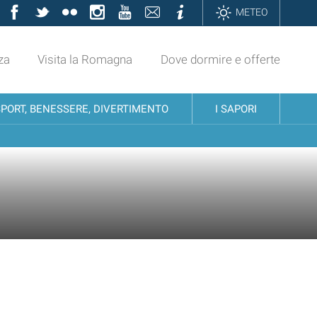
Facebook
Twitter
Flickr
Instagram
YouTube
Contatti
Informazioni
METEO
za
Visita la Romagna
Dove dormire e offerte
SPORT, BENESSERE, DIVERTIMENTO
I SAPORI