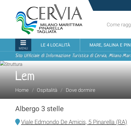
Salta
Sito
ai
turistico
contenuti.
ufficiale
|
Come raggi
udi menu
di
Salta
Cervia,
alla
Milano
Sezioni
LE 4 LOCALITÀ
MARE, SALINA E PI
navigazione
Marittima,
MENU
Pinarella,
Sito Ufficiale di Informazione Turistica di Cervia, Milano Mari
Tagliata
Lem
Tu
Home
/
Ospitalità
/
Dove dormire
sei
qui:
Albergo 3 stelle
Viale Edmondo De Amicis, 5 Pinarella (RA)