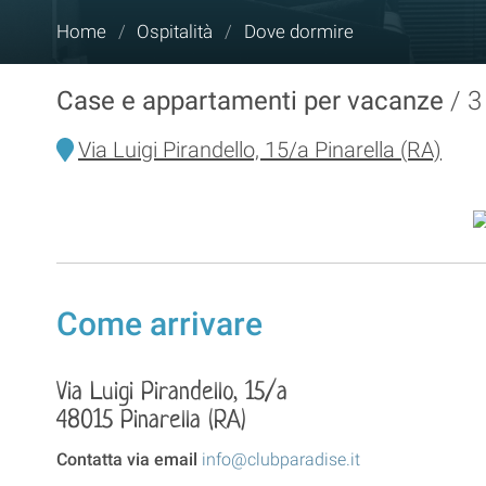
Tu
Home
/
Ospitalità
/
Dove dormire
sei
qui:
Case e appartamenti per vacanze
3
Via Luigi Pirandello, 15/a Pinarella (RA)
Come arrivare
Via Luigi Pirandello, 15/a
48015 Pinarella (RA)
Contatta via email
info@clubparadise.it