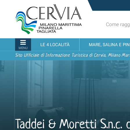
Salta
Sito
ai
turistico
contenuti.
ufficiale
|
Come raggi
udi menu
di
Salta
Cervia,
alla
Milano
Sezioni
LE 4 LOCALITÀ
MARE, SALINA E PI
navigazione
Marittima,
MENU
Pinarella,
Sito Ufficiale di Informazione Turistica di Cervia, Milano Mari
Tagliata
Taddei & Moretti S.n.c. 