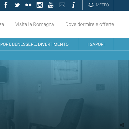
Facebook
Twitter
Flickr
Instagram
YouTube
Contatti
Informazioni
METEO
za
Visita la Romagna
Dove dormire e offerte
SPORT, BENESSERE, DIVERTIMENTO
I SAPORI