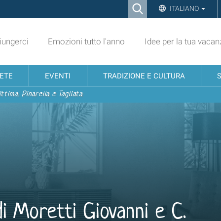
Ricerca
ITALIANO
Advanced
Search…
ungerci
Emozioni tutto l'anno
Idee per la tua vacan
NETE
EVENTI
TRADIZIONE E CULTURA
ttima, Pinarella e Tagliata
di Moretti Giovanni e C.