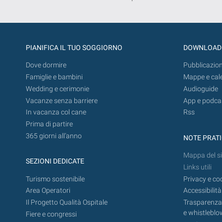
PIANIFICA IL TUO SOGGIORNO
DOWNLOAD
Dove dormire
Pubblicazion
Famiglie e bambini
Mappe e cal
Wedding e cerimonie
Audioguide
Vacanze senza barriere
App e podca
In vacanza col cane
Rss
Prima di partire
365 giorni all’anno
NOTE PRAT
Mappa del si
SEZIONI DEDICATE
Links utili
Turismo sostenibile
Privacy e co
Area Operatori
Accessibilità
Il Progetto Qualità Ospitale
Trasparenza,
e whistleblo
Fiere e congressi