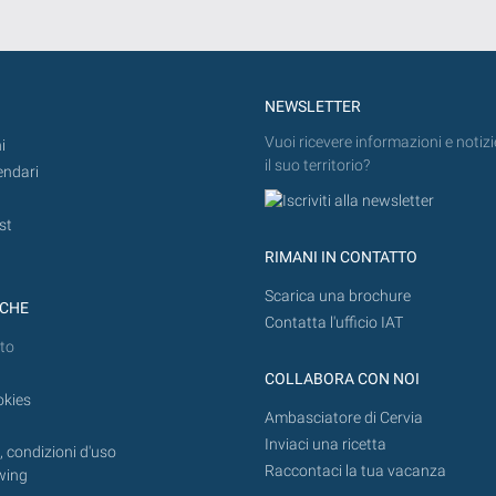
NEWSLETTER
Vuoi ricevere informazioni e notizi
i
il suo territorio?
endari
st
RIMANI IN CONTATTO
Scarica una brochure
ICHE
Contatta l'ufficio IAT
to
COLLABORA CON NOI
okies
Ambasciatore di Cervia
Inviaci una ricetta
 condizioni d'uso
Raccontaci la tua vacanza
wing