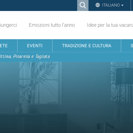
Ricerca
ITALIANO
Advanced
Search…
ungerci
Emozioni tutto l'anno
Idee per la tua vacan
NETE
EVENTI
TRADIZIONE E CULTURA
ttima, Pinarella e Tagliata