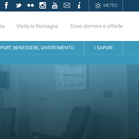
Facebook
Twitter
Flickr
Instagram
YouTube
Contatti
Informazioni
METEO
za
Visita la Romagna
Dove dormire e offerte
SPORT, BENESSERE, DIVERTIMENTO
I SAPORI