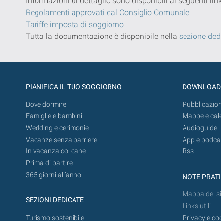
Informazioni di dettaglio sono disponibili ai seguenti li
Regolamenti approvati dal Consiglio Comunale
Tariffe imposta di soggiorno
Tutta la documentazione è disponibile nella
sezione ded
PIANIFICA IL TUO SOGGIORNO
DOWNLOAD
Dove dormire
Pubblicazion
Famiglie e bambini
Mappe e cal
Wedding e cerimonie
Audioguide
Vacanze senza barriere
App e podca
In vacanza col cane
Rss
Prima di partire
365 giorni all’anno
NOTE PRAT
Mappa del si
SEZIONI DEDICATE
Links utili
Turismo sostenibile
Privacy e co