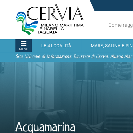
Salta
Sito
ai
turistico
contenuti.
ufficiale
|
Come raggi
udi menu
di
Salta
Cervia,
alla
Milano
Sezioni
LE 4 LOCALITÀ
MARE, SALINA E PI
navigazione
Marittima,
MENU
Pinarella,
Sito Ufficiale di Informazione Turistica di Cervia, Milano Mari
Tagliata
Acquamarina