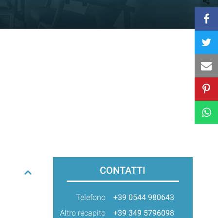
CONTATTI
Telefono
+39 0544 980643
Altro recapito
+39 349 5796098