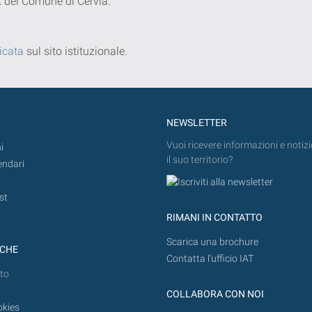
nk del Comune di Cervia:
icata
sul sito istituzionale.
NEWSLETTER
Vuoi ricevere informazioni e notizi
i
il suo territorio?
endari
st
RIMANI IN CONTATTO
Scarica una brochure
ICHE
Contatta l'ufficio IAT
to
COLLABORA CON NOI
okies