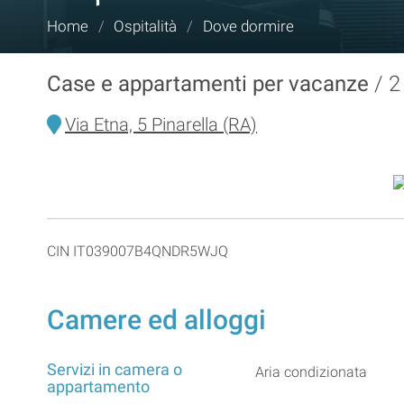
Tu
Home
/
Ospitalità
/
Dove dormire
sei
qui:
Case e appartamenti per vacanze
2
Via Etna, 5 Pinarella (RA)
CIN IT039007B4QNDR5WJQ
Camere ed alloggi
Servizi in camera o
Aria condizionata
appartamento