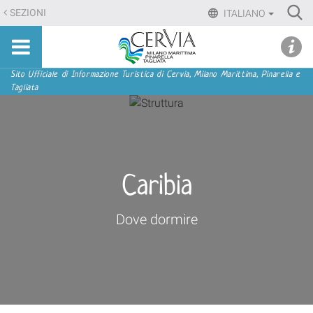
Salta
Ri
SEZIONI
ITALIANO
ai
Advan
Sito
contenuti.
udi menu
Searc
turistico
|
ufficiale
Salta
Sezioni
Sito Ufficiale di Informazione Turistica di Cervia, Milano Marittima, Pinarella e
di
Tagliata
alla
Cervia,
navigazione
Milano
Marittima,
Pinarella,
Tagliata
Caribia
Dove dormire