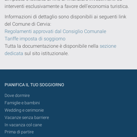
interventi esclusivamente a favore dell'economia turistica.
Informazioni di dettaglio sono disponibili ai seguenti link
del Comune di Cervia:
Regolamenti approvati dal Consiglio Comunale
Tariffe imposta di soggiorno
Tutta la documentazione è disponibile nella
sezione
dedicata
sul sito istituzionale.
PIANIFICA IL TUO SOGGIORNO
Dove dormire
Famiglie e bambini
Wedding e cerimonie
Vacanze senza barriere
In vacanza col cane
Prima di partire