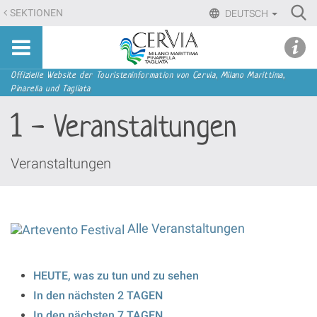
Direkt
Ri
SEKTIONEN
DEUTSCH
zum
Advan
Sito
Inhalt
udi menu
Searc
turistico
|
ufficiale
Direkt
Sektionen
Offizielle Website der Touristeninformation von Cervia, Milano Marittima,
di
Pinarella und Tagliata
zur
Cervia,
Navigation
1 - Veranstaltungen
Milano
Marittima,
Pinarella,
Veranstaltungen
Tagliata
Alle Veranstaltungen
HEUTE, was zu tun und zu sehen
In den nächsten 2 TAGEN
In den nächsten 7 TAGEN