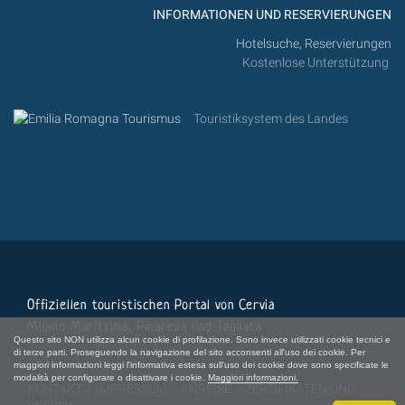
INFORMATIONEN UND RESERVIERUNGEN
Hotelsuche, Reservierungen
Kostenlose Unterstützung
Touristiksystem des Landes
Offiziellen touristischen Portal von Cervia
Milano Marittima, Pinarella und Tagliata
Questo sito NON utilizza alcun cookie di profilazione. Sono invece utilizzati cookie tecnici e
di terze parti. Proseguendo la navigazione del sito acconsenti all'uso dei cookie. Per
maggiori informazioni leggi l'informativa estesa sull'uso dei cookie dove sono specificate le
modalità per configurare o disattivare i cookie.
Maggiori informazioni.
KONTAKT
|
IMPRESSUM
|
ANREISE
|
ZERTIFIKATEN UND